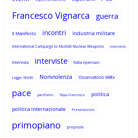
Francesco Vignarca
guerra
incontri
Industria militare
Il Manifesto
International Campaign to Abolish Nuclear Weapons
interventi
interviste
Intervista
Italia ripensaci
Nonviolenza
Osservatorio Mil€x
Legge 185/90
pace
politica
pacifismo
Papa Francesco
politica internazionale
Presentazioni
primopiano
proposte