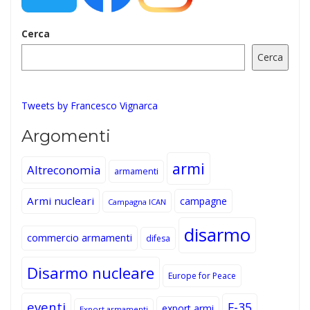
Cerca
Cerca
Tweets by Francesco Vignarca
Argomenti
armi
Altreconomia
armamenti
Armi nucleari
campagne
Campagna ICAN
disarmo
commercio armamenti
difesa
Disarmo nucleare
Europe for Peace
eventi
F-35
export armi
Export armamenti