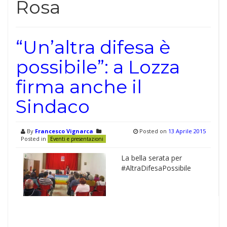
Rosa
“Un’altra difesa è
possibile”: a Lozza
firma anche il
Sindaco
By
Francesco Vignarca
Posted on
13 Aprile 2015
Posted in
Eventi e presentazioni
La bella serata per
#AltraDifesaPossibile