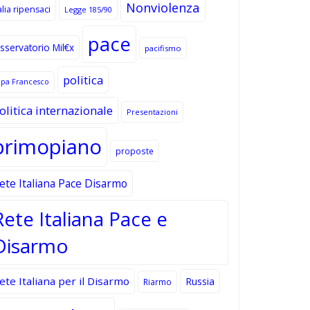
Nonviolenza
alia ripensaci
Legge 185/90
pace
sservatorio Mil€x
pacifismo
politica
apa Francesco
olitica internazionale
Presentazioni
primopiano
proposte
ete Italiana Pace Disarmo
Rete Italiana Pace e
Disarmo
ete Italiana per il Disarmo
Russia
Riarmo