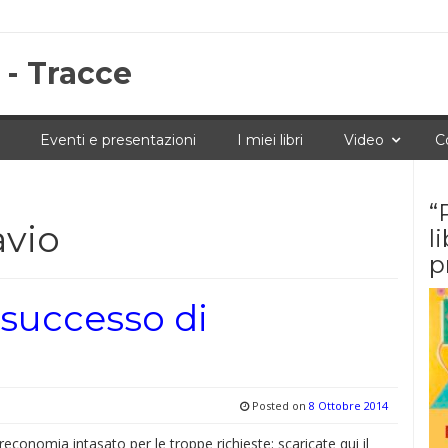
 - Tracce
Eventi e presentazioni
I miei libri
Video
C
“
avio
l
p
 successo di
Posted on
8 Ottobre 2014
ltreconomia intasato per le troppe richieste: scaricate qui il