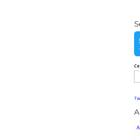
S
Ce
Tw
A
A