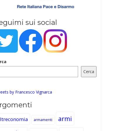
eguimi sui social
rca
Cerca
eets by Francesco Vignarca
rgomenti
armi
ltreconomia
armamenti