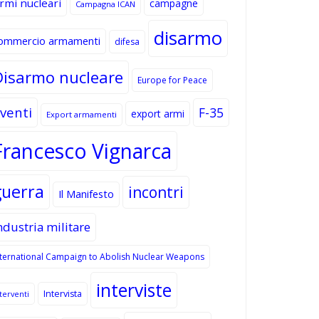
rmi nucleari
campagne
Campagna ICAN
disarmo
ommercio armamenti
difesa
Disarmo nucleare
Europe for Peace
venti
F-35
export armi
Export armamenti
Francesco Vignarca
guerra
incontri
Il Manifesto
ndustria militare
nternational Campaign to Abolish Nuclear Weapons
interviste
Intervista
terventi