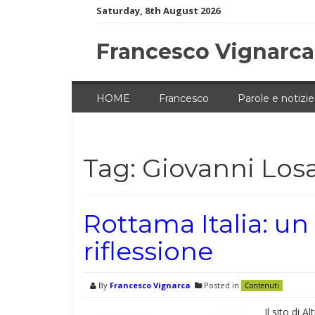
Skip
Saturday, 8th August 2026
to
content
Francesco Vignarca
HOME
Francesco
Parole e notizie
Tag:
Giovanni Los
Rottama Italia: un
riflessione
By
Francesco Vignarca
Posted in
Contenuti
Il sito di A