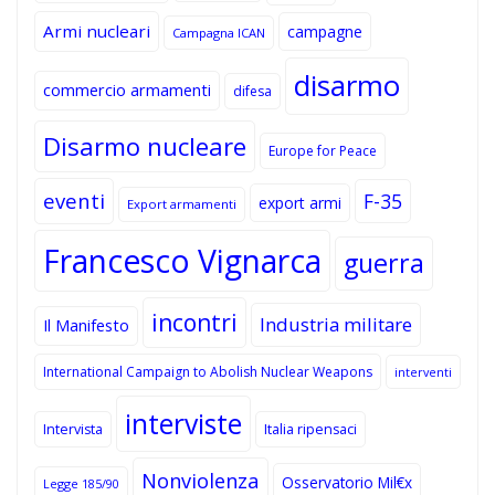
Armi nucleari
campagne
Campagna ICAN
disarmo
commercio armamenti
difesa
Disarmo nucleare
Europe for Peace
eventi
F-35
export armi
Export armamenti
Francesco Vignarca
guerra
incontri
Industria militare
Il Manifesto
International Campaign to Abolish Nuclear Weapons
interventi
interviste
Intervista
Italia ripensaci
Nonviolenza
Osservatorio Mil€x
Legge 185/90