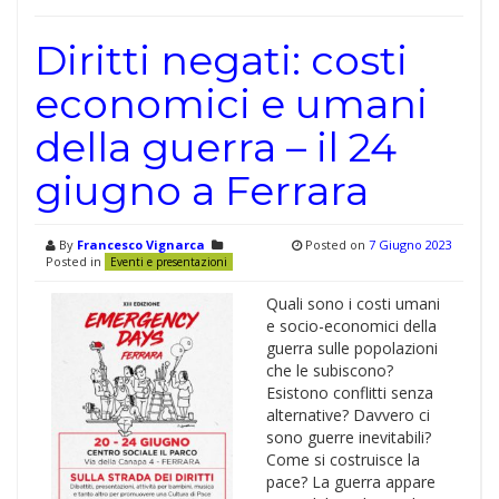
Diritti negati: costi
economici e umani
della guerra – il 24
giugno a Ferrara
By
Francesco Vignarca
Posted on
7 Giugno 2023
Posted in
Eventi e presentazioni
Quali sono i costi umani
e socio-economici della
guerra sulle popolazioni
che le subiscono?
Esistono conflitti senza
alternative? Davvero ci
sono guerre inevitabili?
Come si costruisce la
pace? La guerra appare