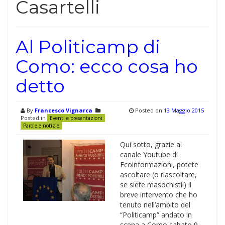
Casartelli
Al Politicamp di
Como: ecco cosa ho
detto
By
Francesco Vignarca
Posted on
13 Maggio 2015
Posted in
Eventi e presentazioni
Parole e notizie
Qui sotto, grazie al
canale Youtube di
Ecoinformazioni, potete
ascoltare (o riascoltare,
se siete masochisti!) il
breve intervento che ho
tenuto nell’ambito del
“Politicamp” andato in
scena a Como sabato 9