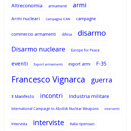
armi
Altreconomia
armamenti
Armi nucleari
campagne
Campagna ICAN
disarmo
commercio armamenti
difesa
Disarmo nucleare
Europe for Peace
eventi
F-35
export armi
Export armamenti
Francesco Vignarca
guerra
incontri
Industria militare
Il Manifesto
International Campaign to Abolish Nuclear Weapons
interventi
interviste
Intervista
Italia ripensaci