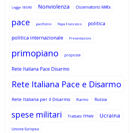
Nonviolenza
Osservatorio Mil€x
Legge 185/90
pace
politica
pacifismo
Papa Francesco
politica internazionale
Presentazioni
primopiano
proposte
Rete Italiana Pace Disarmo
Rete Italiana Pace e Disarmo
Rete Italiana per il Disarmo
Russia
Riarmo
spese militari
Ucraina
Trattato TPNW
Unione Europea