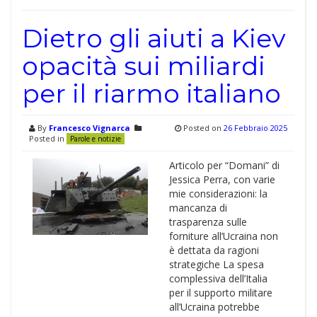
Dietro gli aiuti a Kiev
opacità sui miliardi
per il riarmo italiano
By
Francesco Vignarca
Posted on
26 Febbraio 2025
Posted in
Parole e notizie
Articolo per “Domani” di
Jessica Perra, con varie
mie considerazioni: la
mancanza di
trasparenza sulle
forniture all’Ucraina non
è dettata da ragioni
strategiche La spesa
complessiva dell’Italia
per il supporto militare
all’Ucraina potrebbe