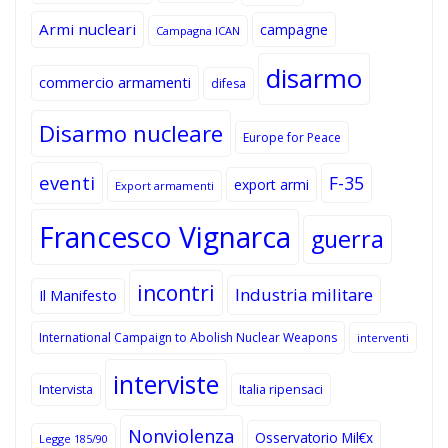
Armi nucleari
campagne
Campagna ICAN
disarmo
commercio armamenti
difesa
Disarmo nucleare
Europe for Peace
eventi
F-35
export armi
Export armamenti
Francesco Vignarca
guerra
incontri
Industria militare
Il Manifesto
International Campaign to Abolish Nuclear Weapons
interventi
interviste
Intervista
Italia ripensaci
Nonviolenza
Osservatorio Mil€x
Legge 185/90