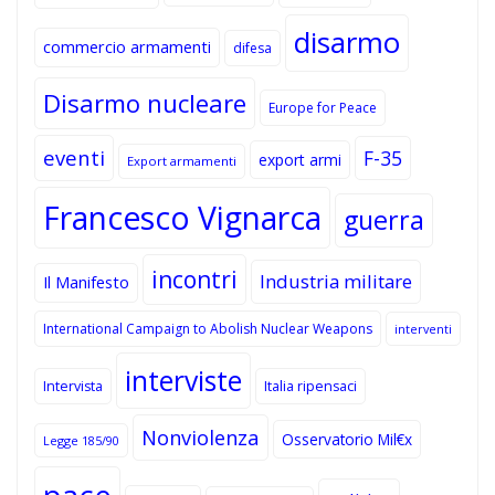
disarmo
commercio armamenti
difesa
Disarmo nucleare
Europe for Peace
eventi
F-35
export armi
Export armamenti
Francesco Vignarca
guerra
incontri
Industria militare
Il Manifesto
International Campaign to Abolish Nuclear Weapons
interventi
interviste
Intervista
Italia ripensaci
Nonviolenza
Osservatorio Mil€x
Legge 185/90