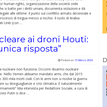
 human rights, organizzazione della società civile
e si batte per i diritti umani, documenta violazioni e dà
legale alle vittime. Il punto sul conflitto armato decennale e
 processo di tregua messo a rischio. Il ruolo di Arabia
ati Uniti (con …
leare ai droni Houti:
unica risposta”
D
Posted on
13 Marzo 2024
a nucleare non funziona. Occorre disarmo nucleare
ale. Nello Yemen abbiamo mandato armi, che dal 2015
 300 mila morti civili. Con le armi non si risolve la guerra.
re su diseguaglianze e crisi climatica. E naturalmente
 armamenti” Mia intervista per Redattore Sociale, a cura di
visi Putin si dice …