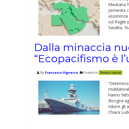
Mwatana for
yemenita ch
assistenza 
sul fragile
Saudita, St
Dalla minaccia nuc
“Ecopacifismo è l’
By
Francesco Vignarca
Posted in
Parole e notizie
“Deterrenz
multilater
hanno fatto
Bisogna agi
ridurre gli
Chiara Ludo