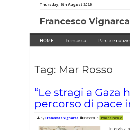
Skip
Thursday, 6th August 2026
to
content
Francesco Vignarca
HOME
Francesco
Parole e notizie
Tag:
Mar Rosso
“Le stragi a Gaza 
percorso di pace 
By
Francesco Vignarca
Posted in
Parole e notizie
Intervista