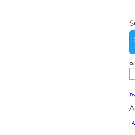
S
Ce
Tw
A
A