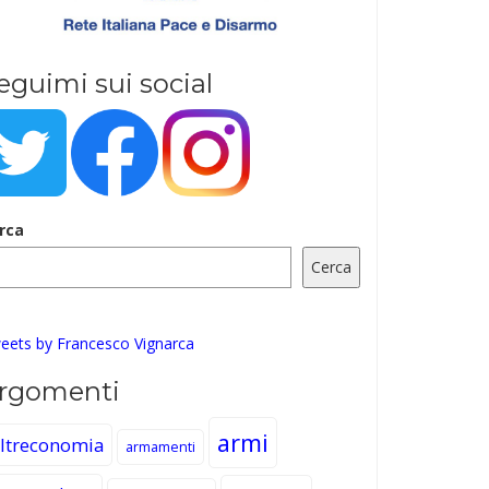
eguimi sui social
rca
Cerca
eets by Francesco Vignarca
rgomenti
armi
ltreconomia
armamenti