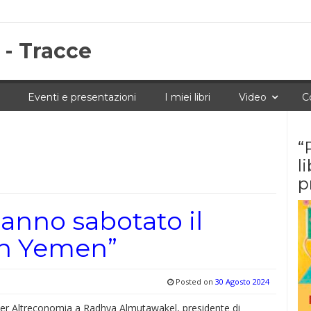
 - Tracce
Eventi e presentazioni
I miei libri
Video
C
“
l
p
hanno sabotato il
in Yemen”
Posted on
30 Agosto 2024
 per Altreconomia a Radhya Almutawakel, presidente di