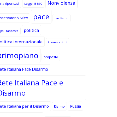
Nonviolenza
alia ripensaci
Legge 185/90
pace
sservatorio Mil€x
pacifismo
politica
apa Francesco
olitica internazionale
Presentazioni
primopiano
proposte
ete Italiana Pace Disarmo
Rete Italiana Pace e
Disarmo
ete Italiana per il Disarmo
Russia
Riarmo