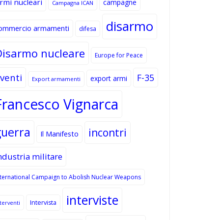
rmi nucleari
campagne
Campagna ICAN
disarmo
ommercio armamenti
difesa
Disarmo nucleare
Europe for Peace
venti
F-35
export armi
Export armamenti
Francesco Vignarca
guerra
incontri
Il Manifesto
ndustria militare
nternational Campaign to Abolish Nuclear Weapons
interviste
Intervista
terventi