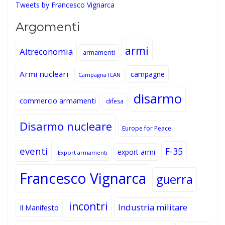
Tweets by Francesco Vignarca
Argomenti
armi
Altreconomia
armamenti
Armi nucleari
campagne
Campagna ICAN
disarmo
commercio armamenti
difesa
Disarmo nucleare
Europe for Peace
eventi
F-35
export armi
Export armamenti
Francesco Vignarca
guerra
incontri
Industria militare
Il Manifesto