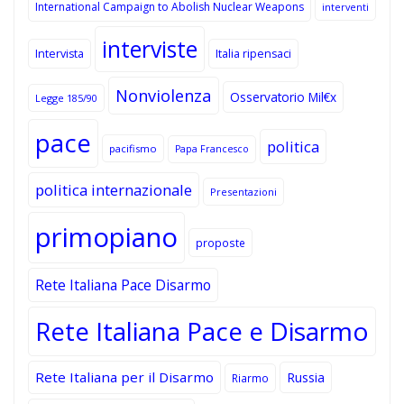
International Campaign to Abolish Nuclear Weapons
interventi
interviste
Intervista
Italia ripensaci
Nonviolenza
Osservatorio Mil€x
Legge 185/90
pace
politica
pacifismo
Papa Francesco
politica internazionale
Presentazioni
primopiano
proposte
Rete Italiana Pace Disarmo
Rete Italiana Pace e Disarmo
Rete Italiana per il Disarmo
Russia
Riarmo