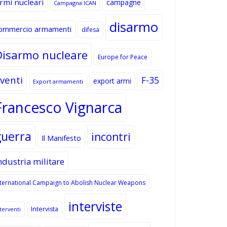
rmi nucleari
campagne
Campagna ICAN
disarmo
ommercio armamenti
difesa
Disarmo nucleare
Europe for Peace
venti
F-35
export armi
Export armamenti
Francesco Vignarca
guerra
incontri
Il Manifesto
ndustria militare
nternational Campaign to Abolish Nuclear Weapons
interviste
Intervista
terventi