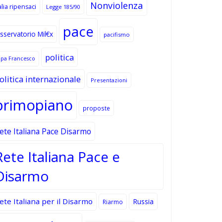
Nonviolenza
alia ripensaci
Legge 185/90
pace
sservatorio Mil€x
pacifismo
politica
apa Francesco
olitica internazionale
Presentazioni
primopiano
proposte
ete Italiana Pace Disarmo
Rete Italiana Pace e
Disarmo
ete Italiana per il Disarmo
Russia
Riarmo