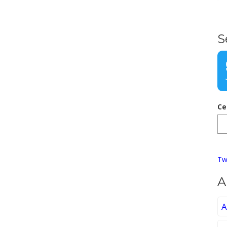
S
Ce
Tw
A
A