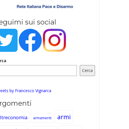
eguimi sui social
rca
Cerca
eets by Francesco Vignarca
rgomenti
armi
ltreconomia
armamenti