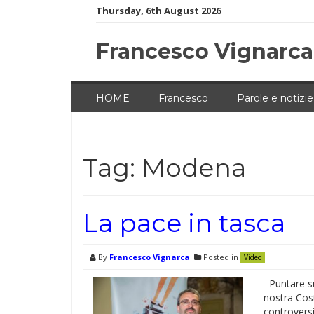
Skip
Thursday, 6th August 2026
to
content
Francesco Vignarca
HOME
Francesco
Parole e notizie
Tag:
Modena
La pace in tasca
By
Francesco Vignarca
Posted in
Video
Puntare sul
nostra Cost
controversie