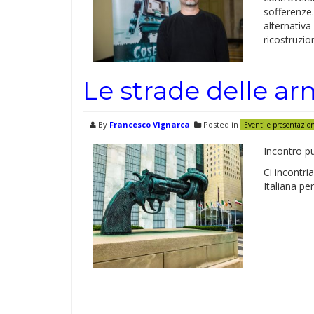
sofferenze.
alternativa
ricostruzio
Le strade delle a
By
Francesco Vignarca
Posted in
Eventi e presentazio
Incontro pu
Ci incontr
Italiana per