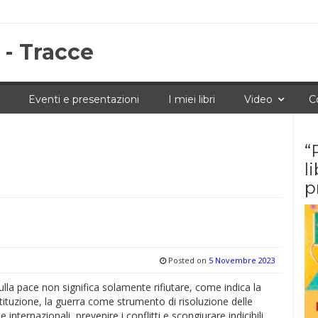
 - Tracce
Eventi e presentazioni
I miei libri
Video
C
“
l
p
Posted on
5 Novembre 2023
la pace non significa solamente rifiutare, come indica la
ituzione, la guerra come strumento di risoluzione delle
 internazionali, prevenire i conflitti e scongiurare indicibili