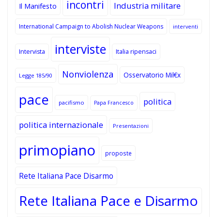
incontri
Industria militare
Il Manifesto
International Campaign to Abolish Nuclear Weapons
interventi
interviste
Intervista
Italia ripensaci
Nonviolenza
Osservatorio Mil€x
Legge 185/90
pace
politica
pacifismo
Papa Francesco
politica internazionale
Presentazioni
primopiano
proposte
Rete Italiana Pace Disarmo
Rete Italiana Pace e Disarmo