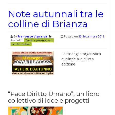
Note autunnali tra le
colline di Brianza
By
Francesco Vignarca
Posted on
30 Settembre 2013
Posted in
Eventi e presentazioni
Parole e notizie
La rassegna organistica
eupiliese alla quinta
edizione
“Pace Diritto Umano”, un libro
collettivo di idee e progetti