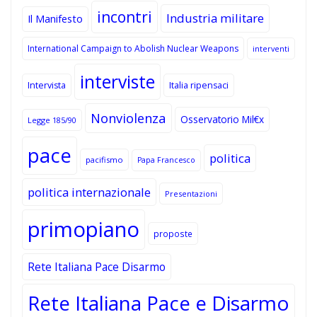
incontri
Industria militare
Il Manifesto
International Campaign to Abolish Nuclear Weapons
interventi
interviste
Intervista
Italia ripensaci
Nonviolenza
Osservatorio Mil€x
Legge 185/90
pace
politica
pacifismo
Papa Francesco
politica internazionale
Presentazioni
primopiano
proposte
Rete Italiana Pace Disarmo
Rete Italiana Pace e Disarmo