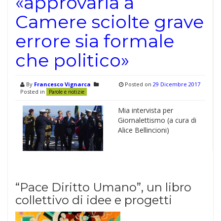
«approvarla a
Camere sciolte grave
errore sia formale
che politico»
By
Francesco Vignarca
Posted on
29 Dicembre 2017
Posted in
Parole e notizie
Mia intervista per
Giornalettismo (a cura di
Alice Bellincioni)
“Pace Diritto Umano”, un libro
collettivo di idee e progetti