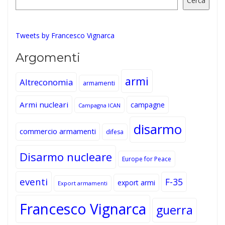
Cerca
Tweets by Francesco Vignarca
Argomenti
armi
Altreconomia
armamenti
Armi nucleari
campagne
Campagna ICAN
disarmo
commercio armamenti
difesa
Disarmo nucleare
Europe for Peace
eventi
F-35
export armi
Export armamenti
Francesco Vignarca
guerra