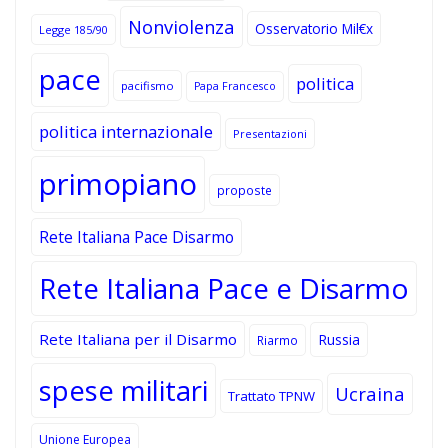
Nonviolenza
Osservatorio Mil€x
Legge 185/90
pace
politica
pacifismo
Papa Francesco
politica internazionale
Presentazioni
primopiano
proposte
Rete Italiana Pace Disarmo
Rete Italiana Pace e Disarmo
Rete Italiana per il Disarmo
Russia
Riarmo
spese militari
Ucraina
Trattato TPNW
Unione Europea