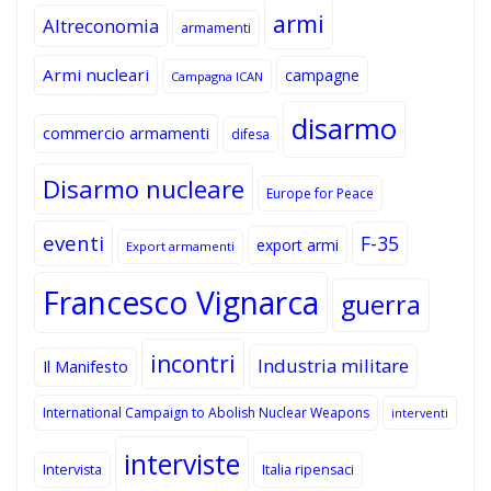
armi
Altreconomia
armamenti
Armi nucleari
campagne
Campagna ICAN
disarmo
commercio armamenti
difesa
Disarmo nucleare
Europe for Peace
eventi
F-35
export armi
Export armamenti
Francesco Vignarca
guerra
incontri
Industria militare
Il Manifesto
International Campaign to Abolish Nuclear Weapons
interventi
interviste
Intervista
Italia ripensaci