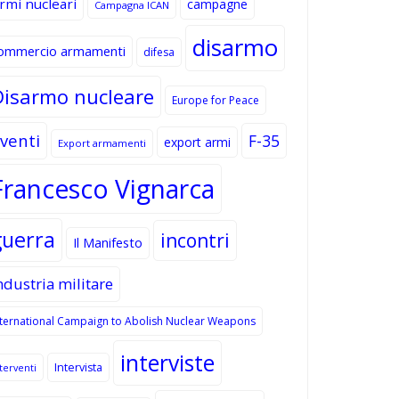
rmi nucleari
campagne
Campagna ICAN
disarmo
ommercio armamenti
difesa
Disarmo nucleare
Europe for Peace
venti
F-35
export armi
Export armamenti
Francesco Vignarca
guerra
incontri
Il Manifesto
ndustria militare
nternational Campaign to Abolish Nuclear Weapons
interviste
Intervista
terventi