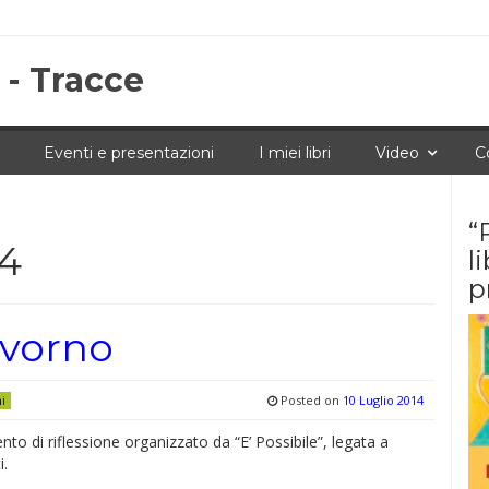
 - Tracce
Eventi e presentazioni
I miei libri
Video
C
“
14
l
p
ivorno
Posted on
10 Luglio 2014
ni
o di riflessione organizzato da “E’ Possibile”, legata a
i.