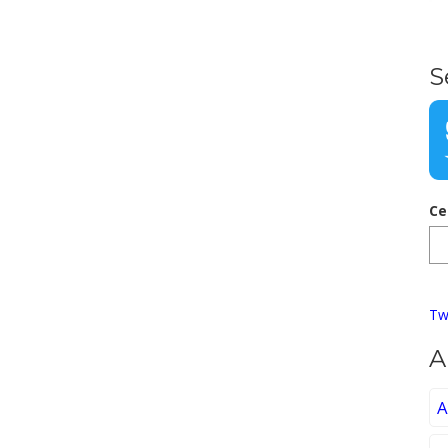
S
Ce
Tw
A
A