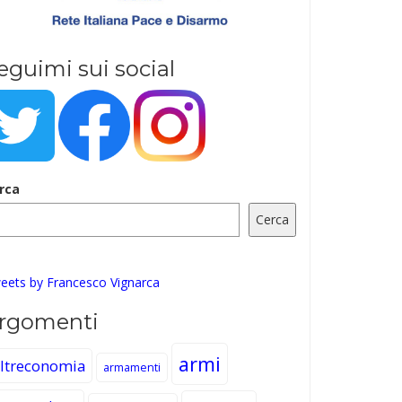
eguimi sui social
rca
Cerca
eets by Francesco Vignarca
rgomenti
armi
ltreconomia
armamenti