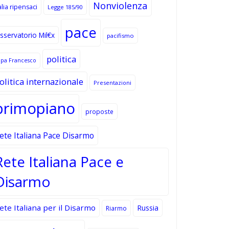
Nonviolenza
alia ripensaci
Legge 185/90
pace
sservatorio Mil€x
pacifismo
politica
apa Francesco
olitica internazionale
Presentazioni
primopiano
proposte
ete Italiana Pace Disarmo
Rete Italiana Pace e
Disarmo
ete Italiana per il Disarmo
Russia
Riarmo