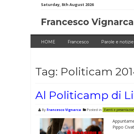
Skip
Saturday, 8th August 2026
to
content
Francesco Vignarca
HOME
Francesco
Parole e notizie
Tag:
Politicam 20
Al Politicamp di L
By
Francesco Vignarca
Posted in
Eventi e presentazio
Appuntament
Pippo Civat