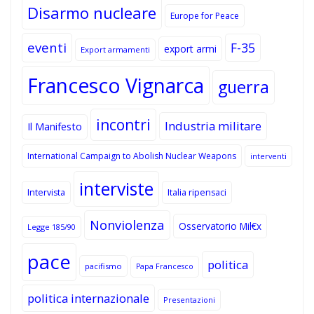
Disarmo nucleare
Europe for Peace
eventi
F-35
export armi
Export armamenti
Francesco Vignarca
guerra
incontri
Industria militare
Il Manifesto
International Campaign to Abolish Nuclear Weapons
interventi
interviste
Intervista
Italia ripensaci
Nonviolenza
Osservatorio Mil€x
Legge 185/90
pace
politica
pacifismo
Papa Francesco
politica internazionale
Presentazioni