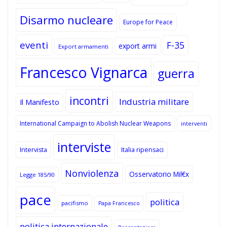
Disarmo nucleare
Europe for Peace
eventi
F-35
export armi
Export armamenti
Francesco Vignarca
guerra
incontri
Industria militare
Il Manifesto
International Campaign to Abolish Nuclear Weapons
interventi
interviste
Intervista
Italia ripensaci
Nonviolenza
Osservatorio Mil€x
Legge 185/90
pace
politica
pacifismo
Papa Francesco
politica internazionale