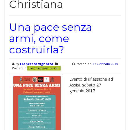
Christiana
Una pace senza
armi, come
costruirla?
By
Francesco Vignarca
Posted on
19 Gennaio 2018
Posted in
Eventi e presentazioni
Evento di riflessione ad
Assisi, sabato 27
gennaio 2017