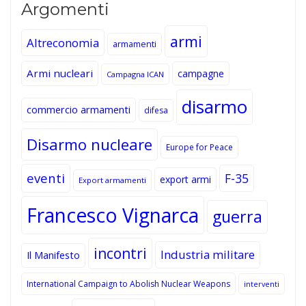
Argomenti
armi
Altreconomia
armamenti
Armi nucleari
campagne
Campagna ICAN
disarmo
commercio armamenti
difesa
Disarmo nucleare
Europe for Peace
eventi
F-35
export armi
Export armamenti
Francesco Vignarca
guerra
incontri
Industria militare
Il Manifesto
International Campaign to Abolish Nuclear Weapons
interventi