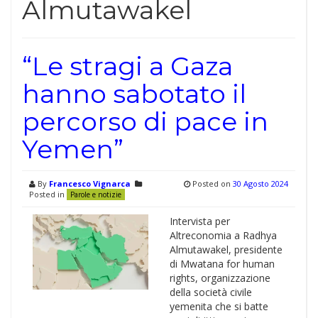
Almutawakel
“Le stragi a Gaza
hanno sabotato il
percorso di pace in
Yemen”
By
Francesco Vignarca
Posted on
30 Agosto 2024
Posted in
Parole e notizie
Intervista per
Altreconomia a Radhya
Almutawakel, presidente
di Mwatana for human
rights, organizzazione
della società civile
yemenita che si batte