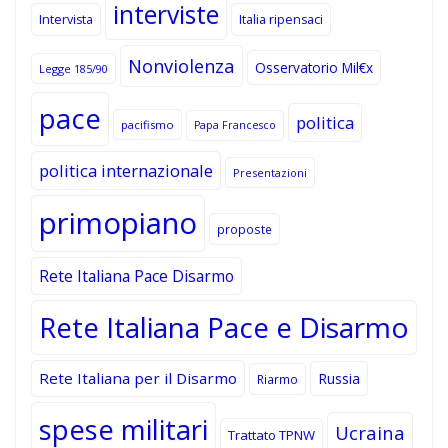
interviste
Intervista
Italia ripensaci
Nonviolenza
Osservatorio Mil€x
Legge 185/90
pace
politica
pacifismo
Papa Francesco
politica internazionale
Presentazioni
primopiano
proposte
Rete Italiana Pace Disarmo
Rete Italiana Pace e Disarmo
Rete Italiana per il Disarmo
Russia
Riarmo
spese militari
Ucraina
Trattato TPNW