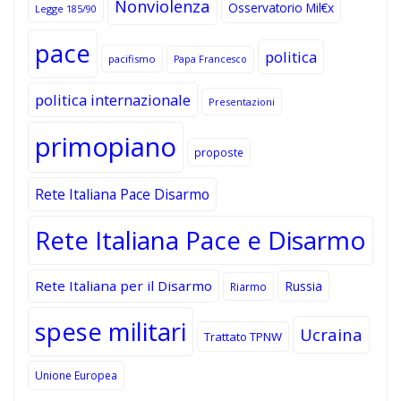
Nonviolenza
Osservatorio Mil€x
Legge 185/90
pace
politica
pacifismo
Papa Francesco
politica internazionale
Presentazioni
primopiano
proposte
Rete Italiana Pace Disarmo
Rete Italiana Pace e Disarmo
Rete Italiana per il Disarmo
Russia
Riarmo
spese militari
Ucraina
Trattato TPNW
Unione Europea