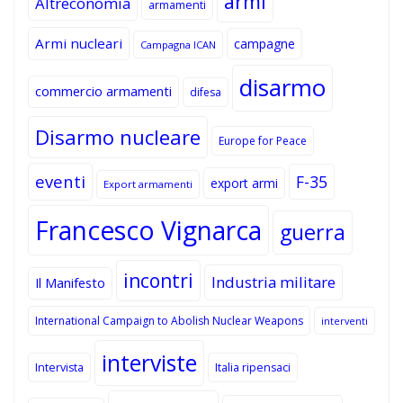
armi
Altreconomia
armamenti
Armi nucleari
campagne
Campagna ICAN
disarmo
commercio armamenti
difesa
Disarmo nucleare
Europe for Peace
eventi
F-35
export armi
Export armamenti
Francesco Vignarca
guerra
incontri
Industria militare
Il Manifesto
International Campaign to Abolish Nuclear Weapons
interventi
interviste
Intervista
Italia ripensaci