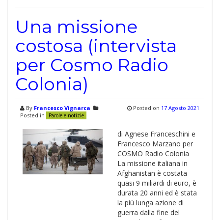
Una missione
costosa (intervista
per Cosmo Radio
Colonia)
By
Francesco Vignarca
Posted on
17 Agosto 2021
Posted in
Parole e notizie
di Agnese Franceschini e
Francesco Marzano per
COSMO Radio Colonia
La missione italiana in
Afghanistan è costata
quasi 9 miliardi di euro, è
durata 20 anni ed è stata
la più lunga azione di
guerra dalla fine del