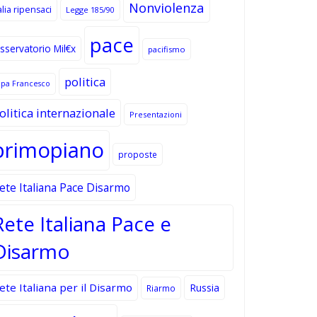
Nonviolenza
alia ripensaci
Legge 185/90
pace
sservatorio Mil€x
pacifismo
politica
apa Francesco
olitica internazionale
Presentazioni
primopiano
proposte
ete Italiana Pace Disarmo
Rete Italiana Pace e
Disarmo
ete Italiana per il Disarmo
Russia
Riarmo