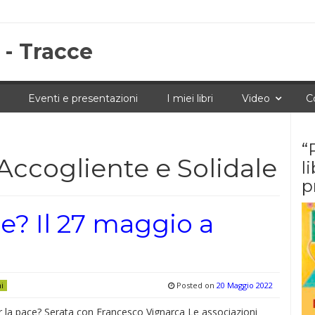
 - Tracce
Eventi e presentazioni
I miei libri
Video
C
“
Accogliente e Solidale
l
p
e? Il 27 maggio a
Posted on
20 Maggio 2022
ni
r la pace? Serata con Francesco Vignarca Le associazioni