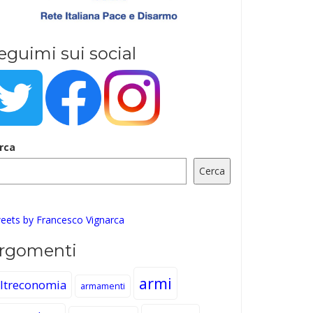
eguimi sui social
rca
Cerca
eets by Francesco Vignarca
rgomenti
armi
ltreconomia
armamenti