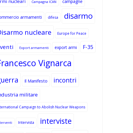
rmi nucleari
campagne
Campagna ICAN
disarmo
ommercio armamenti
difesa
Disarmo nucleare
Europe for Peace
venti
F-35
export armi
Export armamenti
Francesco Vignarca
guerra
incontri
Il Manifesto
ndustria militare
nternational Campaign to Abolish Nuclear Weapons
interviste
Intervista
terventi