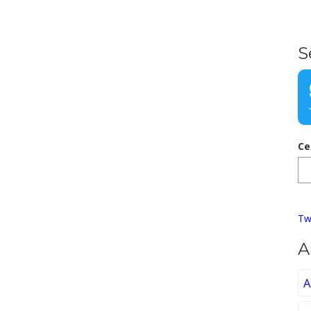
S
Ce
Tw
A
A