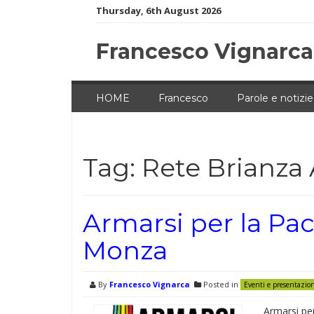
Skip
Thursday, 6th August 2026
to
content
Francesco Vignarca
HOME
Francesco
Parole e notizie
Tag:
Rete Brianza 
Armarsi per la Pac
Monza
By
Francesco Vignarca
Posted in
Eventi e presentazio
Armarsi pe