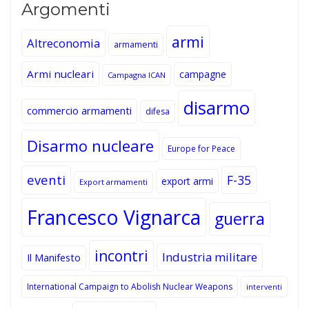
Argomenti
armi
Altreconomia
armamenti
Armi nucleari
campagne
Campagna ICAN
disarmo
commercio armamenti
difesa
Disarmo nucleare
Europe for Peace
eventi
F-35
export armi
Export armamenti
Francesco Vignarca
guerra
incontri
Industria militare
Il Manifesto
International Campaign to Abolish Nuclear Weapons
interventi