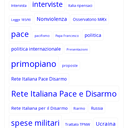
interviste
Intervista
Italia ripensaci
Nonviolenza
Osservatorio Mil€x
Legge 185/90
pace
politica
pacifismo
Papa Francesco
politica internazionale
Presentazioni
primopiano
proposte
Rete Italiana Pace Disarmo
Rete Italiana Pace e Disarmo
Rete Italiana per il Disarmo
Russia
Riarmo
spese militari
Ucraina
Trattato TPNW