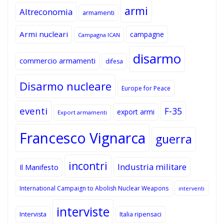
armi
Altreconomia
armamenti
Armi nucleari
campagne
Campagna ICAN
disarmo
commercio armamenti
difesa
Disarmo nucleare
Europe for Peace
eventi
F-35
export armi
Export armamenti
Francesco Vignarca
guerra
incontri
Industria militare
Il Manifesto
International Campaign to Abolish Nuclear Weapons
interventi
interviste
Intervista
Italia ripensaci