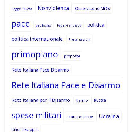
Nonviolenza
Osservatorio Mil€x
Legge 185/90
pace
politica
pacifismo
Papa Francesco
politica internazionale
Presentazioni
primopiano
proposte
Rete Italiana Pace Disarmo
Rete Italiana Pace e Disarmo
Rete Italiana per il Disarmo
Russia
Riarmo
spese militari
Ucraina
Trattato TPNW
Unione Europea