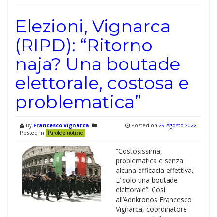
Elezioni, Vignarca
(RIPD): “Ritorno
naja? Una boutade
elettorale, costosa e
problematica”
By
Francesco Vignarca
Posted on
29 Agosto 2022
Posted in
Parole e notizie
“Costosissima,
problematica e senza
alcuna efficacia effettiva.
E’ solo una boutade
elettorale”. Così
all’Adnkronos Francesco
Vignarca, coordinatore