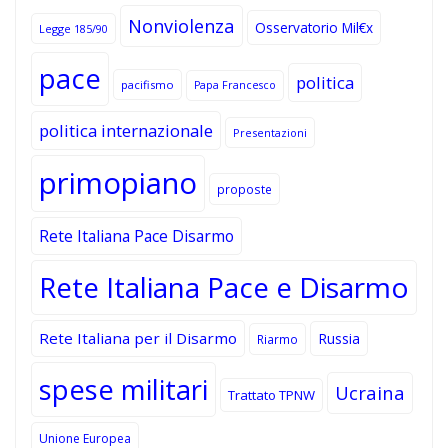
Nonviolenza
Osservatorio Mil€x
Legge 185/90
pace
politica
pacifismo
Papa Francesco
politica internazionale
Presentazioni
primopiano
proposte
Rete Italiana Pace Disarmo
Rete Italiana Pace e Disarmo
Rete Italiana per il Disarmo
Russia
Riarmo
spese militari
Ucraina
Trattato TPNW
Unione Europea