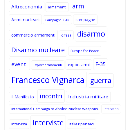
armi
Altreconomia
armamenti
Armi nucleari
campagne
Campagna ICAN
disarmo
commercio armamenti
difesa
Disarmo nucleare
Europe for Peace
eventi
F-35
export armi
Export armamenti
Francesco Vignarca
guerra
incontri
Industria militare
Il Manifesto
International Campaign to Abolish Nuclear Weapons
interventi
interviste
Intervista
Italia ripensaci