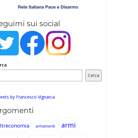
eguimi sui social
rca
Cerca
eets by Francesco Vignarca
rgomenti
armi
ltreconomia
armamenti