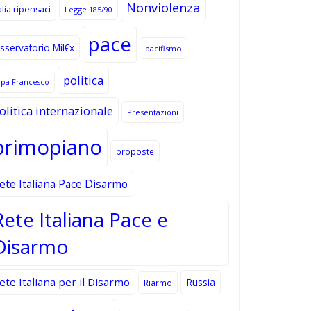
Nonviolenza
alia ripensaci
Legge 185/90
pace
sservatorio Mil€x
pacifismo
politica
apa Francesco
olitica internazionale
Presentazioni
primopiano
proposte
ete Italiana Pace Disarmo
Rete Italiana Pace e
Disarmo
ete Italiana per il Disarmo
Russia
Riarmo