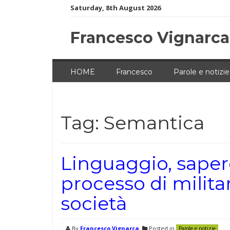
Skip
Saturday, 8th August 2026
to
content
Francesco Vignarca
HOME
Francesco
Parole e notizie
Tag:
Semantica
Linguaggio, sapere 
processo di milita
società
By
Francesco Vignarca
Posted in
Parole e notizie