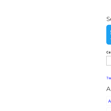
S
Ce
Tw
A
A