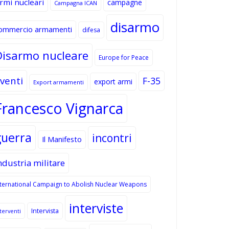
rmi nucleari
campagne
Campagna ICAN
disarmo
ommercio armamenti
difesa
Disarmo nucleare
Europe for Peace
venti
F-35
export armi
Export armamenti
Francesco Vignarca
guerra
incontri
Il Manifesto
ndustria militare
nternational Campaign to Abolish Nuclear Weapons
interviste
Intervista
terventi