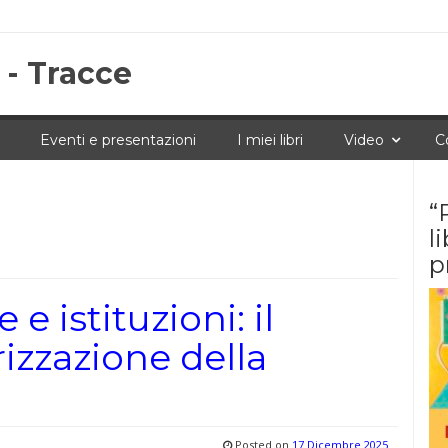
 - Tracce
Eventi e presentazioni
I miei libri
Video
C
“
l
p
e istituzioni: il
rizzazione della
Posted on
17 Dicembre 2025