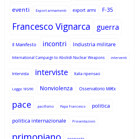
eventi
F-35
export armi
Export armamenti
Francesco Vignarca
guerra
incontri
Industria militare
Il Manifesto
International Campaign to Abolish Nuclear Weapons
interventi
interviste
Intervista
Italia ripensaci
Nonviolenza
Osservatorio Mil€x
Legge 185/90
pace
politica
pacifismo
Papa Francesco
politica internazionale
Presentazioni
primopiano
proposte