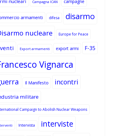
rmi nucleari
campagne
Campagna ICAN
disarmo
ommercio armamenti
difesa
Disarmo nucleare
Europe for Peace
venti
F-35
export armi
Export armamenti
Francesco Vignarca
guerra
incontri
Il Manifesto
ndustria militare
nternational Campaign to Abolish Nuclear Weapons
interviste
Intervista
terventi