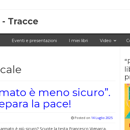
 - Tracce
Eventi e presentazioni
I miei libri
Video
C
“
acale
l
p
mato è meno sicuro”.
repara la pace!
Posted on
14 Luglio 2025
rmato è più sicuro? Scuote la testa Francesco Vignarca,