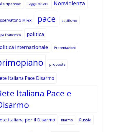
Nonviolenza
alia ripensaci
Legge 185/90
pace
sservatorio Mil€x
pacifismo
politica
apa Francesco
olitica internazionale
Presentazioni
primopiano
proposte
ete Italiana Pace Disarmo
Rete Italiana Pace e
Disarmo
ete Italiana per il Disarmo
Russia
Riarmo