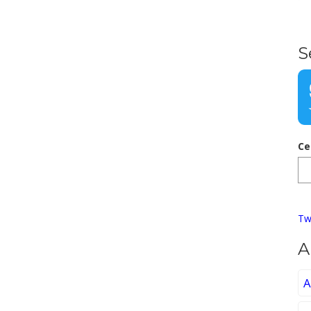
S
Ce
Tw
A
A