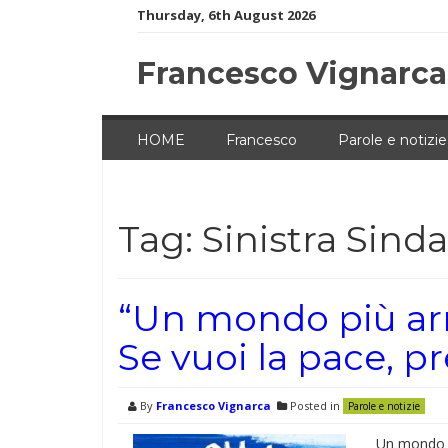
Skip
Thursday, 6th August 2026
to
content
Francesco Vignarca
HOME
Francesco
Parole e notizie
Tag:
Sinistra Sind
“Un mondo più ar
Se vuoi la pace, p
By
Francesco Vignarca
Posted in
Parole e notizie
Un mondo a