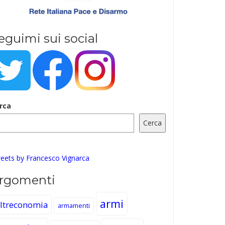
eguimi sui social
rca
Cerca
eets by Francesco Vignarca
rgomenti
armi
ltreconomia
armamenti