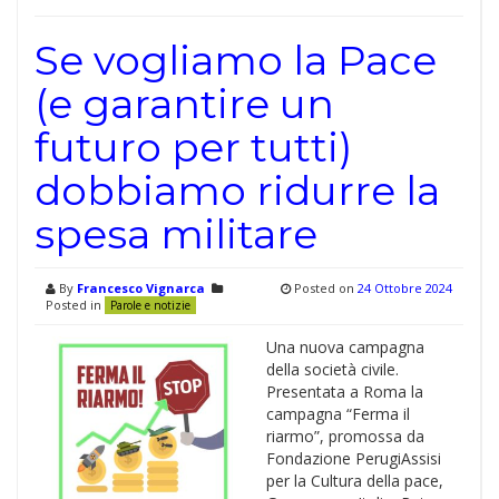
Se vogliamo la Pace
(e garantire un
futuro per tutti)
dobbiamo ridurre la
spesa militare
By
Francesco Vignarca
Posted on
24 Ottobre 2024
Posted in
Parole e notizie
Una nuova campagna
della società civile.
Presentata a Roma la
campagna “Ferma il
riarmo”, promossa da
Fondazione PerugiAssisi
per la Cultura della pace,