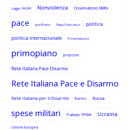
Nonviolenza
Osservatorio Mil€x
Legge 185/90
pace
politica
pacifismo
Papa Francesco
politica internazionale
Presentazioni
primopiano
proposte
Rete Italiana Pace Disarmo
Rete Italiana Pace e Disarmo
Rete Italiana per il Disarmo
Russia
Riarmo
spese militari
Ucraina
Trattato TPNW
Unione Europea