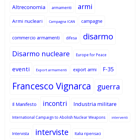
armi
Altreconomia
armamenti
Armi nucleari
campagne
Campagna ICAN
disarmo
commercio armamenti
difesa
Disarmo nucleare
Europe for Peace
eventi
F-35
export armi
Export armamenti
Francesco Vignarca
guerra
incontri
Industria militare
Il Manifesto
International Campaign to Abolish Nuclear Weapons
interventi
interviste
Intervista
Italia ripensaci