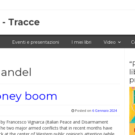
 - Tracce
Eventi e presentazioni
I miei libri
Video
C
“
andel
l
p
money boom
Posted on
6 Gennaio 2024
 by Francesco Vignarca (Italian Peace and Disarmament
he two major armed conflicts that in recent months have
k at the center of Western public opinion’s attention (while