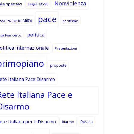
Nonviolenza
alia ripensaci
Legge 185/90
pace
sservatorio Mil€x
pacifismo
politica
apa Francesco
olitica internazionale
Presentazioni
primopiano
proposte
ete Italiana Pace Disarmo
Rete Italiana Pace e
Disarmo
ete Italiana per il Disarmo
Russia
Riarmo