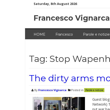
Skip
Saturday, 8th August 2026
to
content
Francesco Vignarca
HOME
Francesco
Parole e notizie
Tag:
Stop Wapenh
The dirty arms 
By
Francesco Vignarca
Posted in
Parole e notizie
Guest blog
Network) T
put war bac