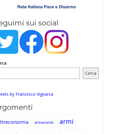
eguimi sui social
rca
Cerca
eets by Francesco Vignarca
rgomenti
armi
ltreconomia
armamenti