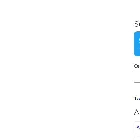
S
Ce
Tw
A
A