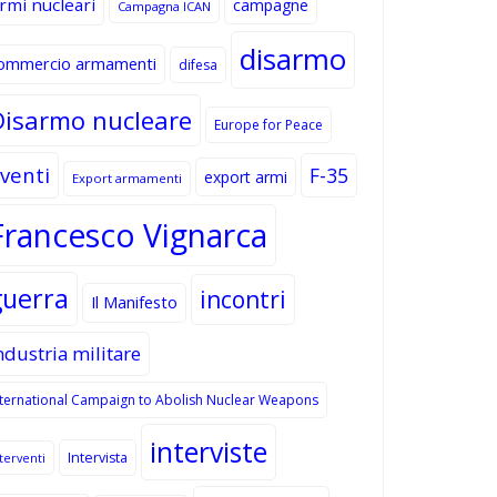
rmi nucleari
campagne
Campagna ICAN
disarmo
ommercio armamenti
difesa
Disarmo nucleare
Europe for Peace
venti
F-35
export armi
Export armamenti
Francesco Vignarca
guerra
incontri
Il Manifesto
ndustria militare
nternational Campaign to Abolish Nuclear Weapons
interviste
Intervista
terventi