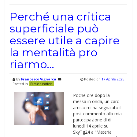
Perché una critica
superficiale può
essere utile a capire
la mentalità pro
riarmo…
By
Francesco Vignarca
Posted on
17 Aprile 2025
Posted in
Parole e notizie
Poche ore dopo la
messa in onda, un caro
amico mi ha segnalato il
post commento alla mia
partecipazione di di
lunedì 14 aprile su
SkyTg24 a “Materia