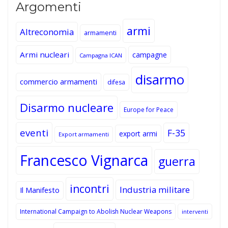
Argomenti
armi
Altreconomia
armamenti
Armi nucleari
campagne
Campagna ICAN
disarmo
commercio armamenti
difesa
Disarmo nucleare
Europe for Peace
eventi
F-35
export armi
Export armamenti
Francesco Vignarca
guerra
incontri
Industria militare
Il Manifesto
International Campaign to Abolish Nuclear Weapons
interventi