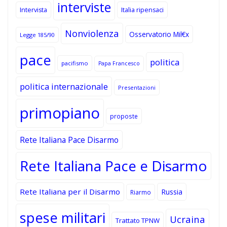
interviste
Intervista
Italia ripensaci
Nonviolenza
Osservatorio Mil€x
Legge 185/90
pace
politica
pacifismo
Papa Francesco
politica internazionale
Presentazioni
primopiano
proposte
Rete Italiana Pace Disarmo
Rete Italiana Pace e Disarmo
Rete Italiana per il Disarmo
Russia
Riarmo
spese militari
Ucraina
Trattato TPNW