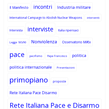
incontri
Industria militare
Il Manifesto
International Campaign to Abolish Nuclear Weapons
interventi
interviste
Intervista
Italia ripensaci
Nonviolenza
Osservatorio Mil€x
Legge 185/90
pace
politica
pacifismo
Papa Francesco
politica internazionale
Presentazioni
primopiano
proposte
Rete Italiana Pace Disarmo
Rete Italiana Pace e Disarmo