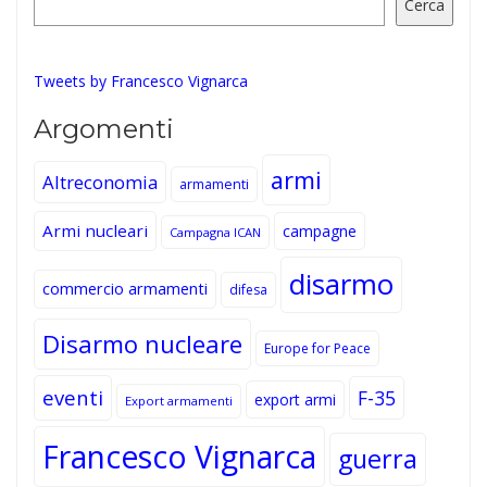
Cerca
Tweets by Francesco Vignarca
Argomenti
armi
Altreconomia
armamenti
Armi nucleari
campagne
Campagna ICAN
disarmo
commercio armamenti
difesa
Disarmo nucleare
Europe for Peace
eventi
F-35
export armi
Export armamenti
Francesco Vignarca
guerra