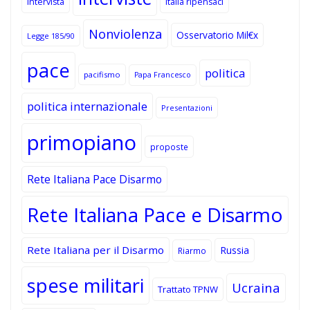
Intervista
Italia ripensaci
Nonviolenza
Osservatorio Mil€x
Legge 185/90
pace
politica
pacifismo
Papa Francesco
politica internazionale
Presentazioni
primopiano
proposte
Rete Italiana Pace Disarmo
Rete Italiana Pace e Disarmo
Rete Italiana per il Disarmo
Russia
Riarmo
spese militari
Ucraina
Trattato TPNW