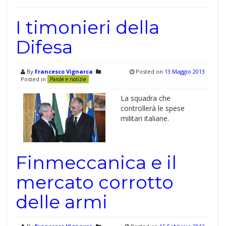
I timonieri della
Difesa
By
Francesco Vignarca
Posted on
13 Maggio 2013
Posted in
Parole e notizie
La squadra che
controllerà le spese
militari italiane.
Finmeccanica e il
mercato corrotto
delle armi