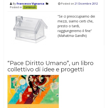
By
Francesco Vignarca
Posted on
21 Dicembre 2012
Posted in
Contenuti
“Se ci preoccupiamo dei
mezzi, siamo certi che,
presto o tardi,
raggiungeremo il fine”
(Mahatma Gandhi)
“Pace Diritto Umano”, un libro
collettivo di idee e progetti