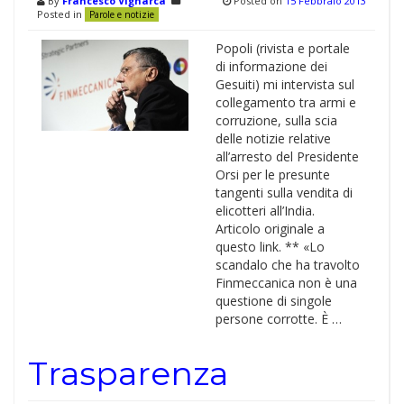
By
Francesco Vignarca
Posted on
15 Febbraio 2013
Posted in
Parole e notizie
Popoli (rivista e portale
di informazione dei
Gesuiti) mi intervista sul
collegamento tra armi e
corruzione, sulla scia
delle notizie relative
all’arresto del Presidente
Orsi per le presunte
tangenti sulla vendita di
elicotteri all’India.
Articolo originale a
questo link. ** «Lo
scandalo che ha travolto
Finmeccanica non è una
questione di singole
persone corrotte. È …
Trasparenza