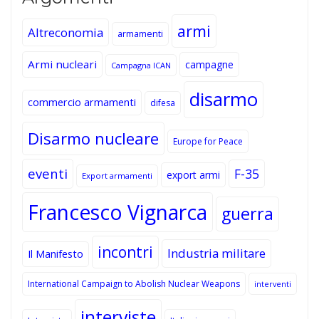
armi
Altreconomia
armamenti
Armi nucleari
campagne
Campagna ICAN
disarmo
commercio armamenti
difesa
Disarmo nucleare
Europe for Peace
eventi
F-35
export armi
Export armamenti
Francesco Vignarca
guerra
incontri
Industria militare
Il Manifesto
International Campaign to Abolish Nuclear Weapons
interventi
interviste