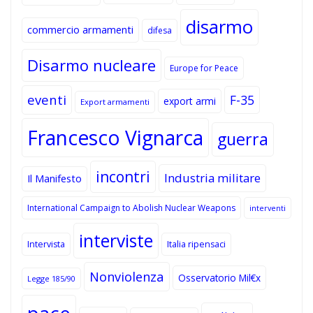
disarmo
commercio armamenti
difesa
Disarmo nucleare
Europe for Peace
eventi
F-35
export armi
Export armamenti
Francesco Vignarca
guerra
incontri
Industria militare
Il Manifesto
International Campaign to Abolish Nuclear Weapons
interventi
interviste
Intervista
Italia ripensaci
Nonviolenza
Osservatorio Mil€x
Legge 185/90