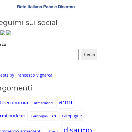
eguimi sui social
rca
Cerca
eets by Francesco Vignarca
rgomenti
armi
ltreconomia
armamenti
rmi nucleari
campagne
Campagna ICAN
disarmo
ommercio armamenti
difesa