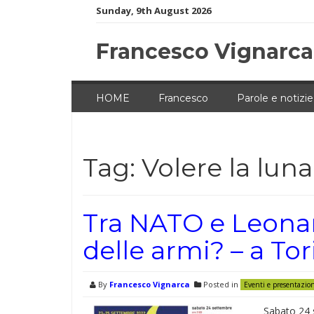
Skip
Sunday, 9th August 2026
to
content
Francesco Vignarca
HOME
Francesco
Parole e notizie
Tag:
Volere la luna
Tra NATO e Leonar
delle armi? – a To
By
Francesco Vignarca
Posted in
Eventi e presentazio
Sabato 24 