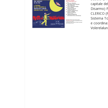
capitale d
Disarmo) P
CLERICO (P
Sistema To
e coordina
Volerelalun