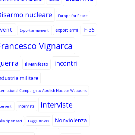
Disarmo nucleare
Europe for Peace
venti
F-35
export armi
Export armamenti
Francesco Vignarca
guerra
incontri
Il Manifesto
ndustria militare
nternational Campaign to Abolish Nuclear Weapons
interviste
Intervista
terventi
Nonviolenza
alia ripensaci
Legge 185/90