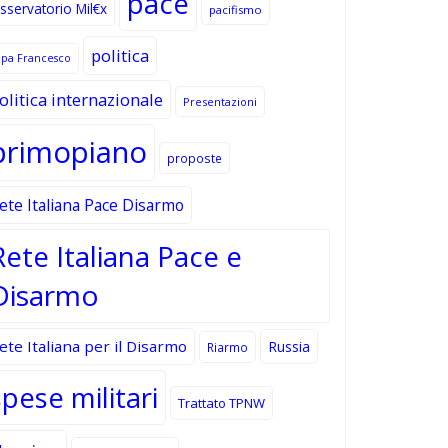
pace
sservatorio Mil€x
pacifismo
politica
apa Francesco
olitica internazionale
Presentazioni
primopiano
proposte
ete Italiana Pace Disarmo
Rete Italiana Pace e
Disarmo
ete Italiana per il Disarmo
Russia
Riarmo
spese militari
Trattato TPNW