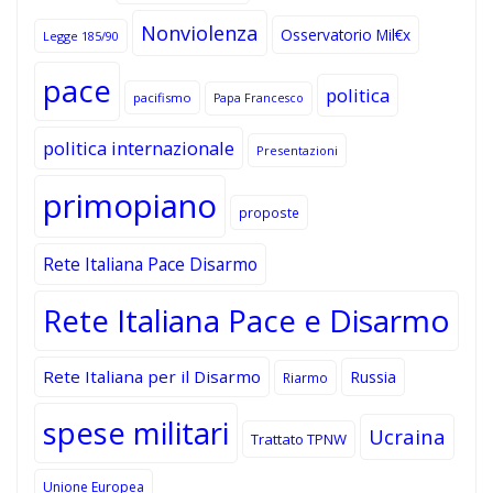
Nonviolenza
Osservatorio Mil€x
Legge 185/90
pace
politica
pacifismo
Papa Francesco
politica internazionale
Presentazioni
primopiano
proposte
Rete Italiana Pace Disarmo
Rete Italiana Pace e Disarmo
Rete Italiana per il Disarmo
Russia
Riarmo
spese militari
Ucraina
Trattato TPNW
Unione Europea