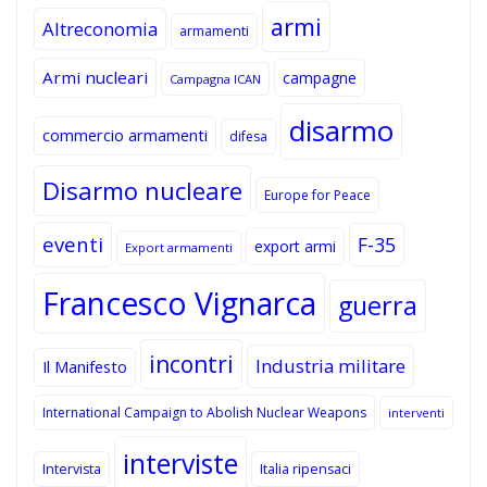
armi
Altreconomia
armamenti
Armi nucleari
campagne
Campagna ICAN
disarmo
commercio armamenti
difesa
Disarmo nucleare
Europe for Peace
eventi
F-35
export armi
Export armamenti
Francesco Vignarca
guerra
incontri
Industria militare
Il Manifesto
International Campaign to Abolish Nuclear Weapons
interventi
interviste
Intervista
Italia ripensaci