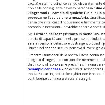
caccia) e stanno quindi cercando disperatamente di
Con delle conseguenze davvero paradossali:
due d
kilogrammi (il cambio di qualche fusibile) lo 
provocarne l’esplosione a mezz’aria
. Una situa
pensa che in tal caso il nuovissimo e fiammante cac
secondo le intenzioni – dovrebbe andare a sostituire. I
Ma il
ritardo nei test (stimato in meno 20% ri
perdita di capacità anche nella produzione industria
aerei in versione definitiva e costringendo quindi i pa
i buchi” nel periodo in cui si pensava di avere già a 
E mentre i funzionari della nostra Difesa continuano
progetto dipingendolo con toni che nemmeno negli
Uniti i controlli sono seri e precisi, e si ha una v
l’
esempio canadese
– ha deciso di sospendere il pr
motivo? Il caccia Joint Strike Fighter non è ancora “a
contribuente continua a staccare assegni.