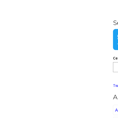
S
Ce
Tw
A
A