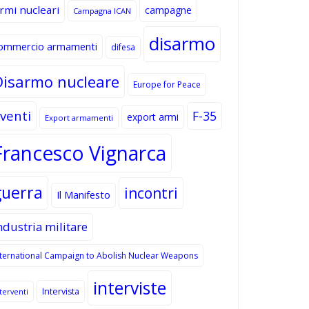
rmi nucleari
campagne
Campagna ICAN
disarmo
ommercio armamenti
difesa
Disarmo nucleare
Europe for Peace
venti
F-35
export armi
Export armamenti
Francesco Vignarca
guerra
incontri
Il Manifesto
ndustria militare
nternational Campaign to Abolish Nuclear Weapons
interviste
Intervista
terventi