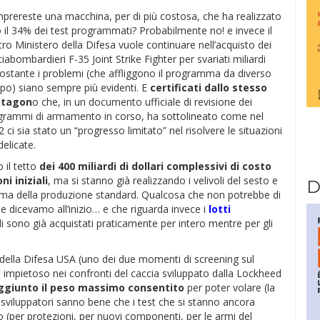
prereste una macchina, per di più costosa, che ha realizzato
 il 34% dei test programmati? Probabilmente no! e invece il
ro Ministero della Difesa vuole continuare nell’acquisto dei
iabombardieri F-35 Joint Strike Fighter per svariati miliardi
ostante i problemi (che affliggono il programma da diverso
po) siano sempre più evidenti. E
certificati dallo stesso
ntagon
o che, in un documento ufficiale di revisione dei
grammi di armamento in corso, ha sottolineato come nel
 ci sia stato un “progresso limitato” nel risolvere le situazioni
delicate.
 il tetto
dei 400 miliardi di dollari complessivi di costo
i iniziali
, ma si stanno già realizzando i velivoli del sesto e
D
 prima della produzione standard. Qualcosa che non potrebbe di
 dicevamo all’inizio… e che riguarda invece i
lotti
li sono già acquistati praticamente per intero mentre per gli
to della Difesa USA (uno dei due momenti di screening sul
impietoso nei confronti del caccia sviluppato dalla Lockheed
ggiunto il peso massimo consentito
per poter volare (la
sviluppatori sanno bene che i test che si stanno ancora
 (per protezioni, per nuovi componenti, per le armi del