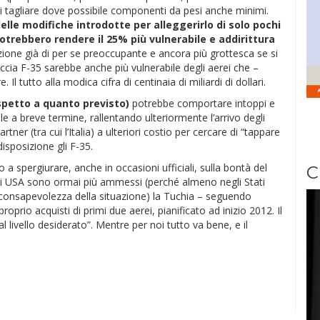
 tagliare dove possibile componenti da pesi anche minimi.
elle modifiche introdotte per alleggerirlo di solo pochi
potrebbero rendere il 25% più vulnerabile e addirittura
zione già di per se preoccupante e ancora più grottesca se si
cia F-35 sarebbe anche più vulnerabile degli aerei che –
l tutto alla modica cifra di centinaia di miliardi di dollari.
spetto a quanto previsto)
potrebbe comportare intoppi e
le a breve termine, rallentando ulteriormente l’arrivo degli
rtner (tra cui l’Italia) a ulteriori costio per cercare di “tappare
disposizione gli F-35.
 a spergiurare, anche in occasioni ufficiali, sulla bontà del
C
 USA sono ormai più ammessi (perché almeno negli Stati
era consapevolezza della situazione) la Tuchia – seguendo
oprio acquisti di primi due aerei, pianificato ad inizio 2012. Il
l livello desiderato”. Mentre per noi tutto va bene, e il