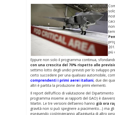
Com
solo
nost
cacc
non
tem
Pe
pro
2012
più 
Eppure non solo il programma continua, sfondando
con una crescita del 70% rispetto alle prevision
settimo lotto degli undici previsti per lo sviluppo
certo succedere per una qualsiasi automobile, come
comprendenti i primi aerei italiani
, due dei qua
altri è partita la produzione dei primi elementi.
Il report dell’ufficio di valutazione del Dipartimen
programma insieme ai rapporti del GAO) è davvero 
Martin. Le tre versioni dell’aereo hanno
già ora ra
gravità non si può spegnere a piacimento…) ma gli 
eseguendo costringeranno all’aggiunta di altro peso