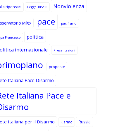
Nonviolenza
alia ripensaci
Legge 185/90
pace
sservatorio Mil€x
pacifismo
politica
apa Francesco
olitica internazionale
Presentazioni
primopiano
proposte
ete Italiana Pace Disarmo
Rete Italiana Pace e
Disarmo
ete Italiana per il Disarmo
Russia
Riarmo