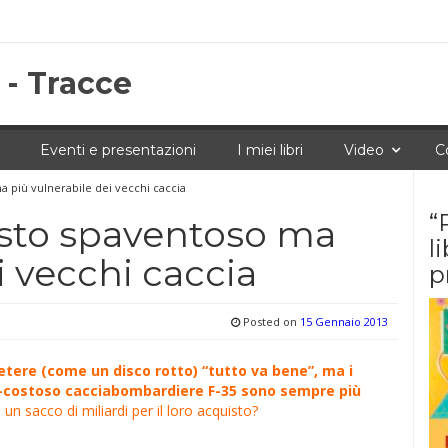
 - Tracce
Eventi e presentazioni
I miei libri
Video
C
ma più vulnerabile dei vecchi caccia
“
costo spaventoso ma
l
i vecchi caccia
p
Posted on
15 Gennaio 2013
petere (come un disco rotto) “tutto va bene”, ma i
er-costoso cacciabombardiere F-35 sono sempre più
un sacco di miliardi per il loro acquisto?