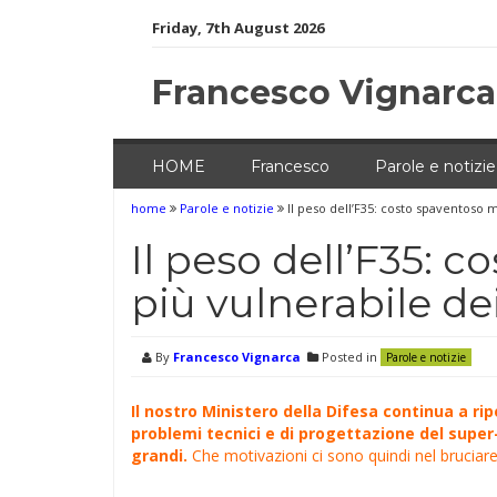
Skip
Friday, 7th August 2026
to
content
Francesco Vignarca
HOME
Francesco
Parole e notizie
home
Parole e notizie
Il peso dell’F35: costo spaventoso 
Il peso dell’F35: 
più vulnerabile de
By
Francesco Vignarca
Posted in
Parole e notizie
Il nostro Ministero della Difesa continua a ri
problemi tecnici e di progettazione del sup
grandi.
Che motivazioni ci sono quindi nel bruciare 