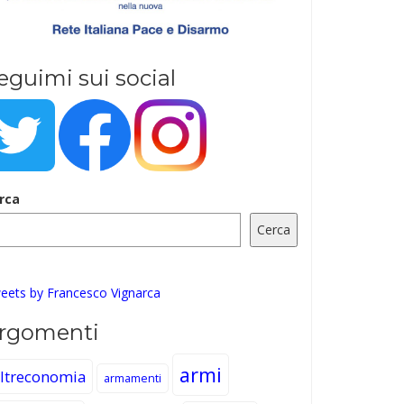
eguimi sui social
rca
Cerca
eets by Francesco Vignarca
rgomenti
armi
ltreconomia
armamenti