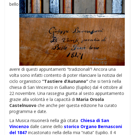
bello
avere di questi appuntamenti “tradizionali”! Ancora una
volta sono infatti contento di poter rilanciare la notizia del
ciclo organistico
“Tastiere d’Autunno”
che si terrà nella
chiesa di San Vincenzo in Galliano (Eupilio) dal 4 ottobre al
22 novembre. Una rassegna giunta al sesto appuntamento
grazie alla volontà e la capacità di
Maria Orsola
Castelnuovo
che anche per questa edizione ha curato
programma e date.
La Musica risuonerà nella già citata
Chiesa di San
Vincenzo
dalle canne dello
storico Organo Bernasconi
del 1847
incastonato nella della mia “natia” Eupilio. Il 4