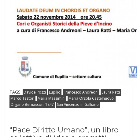
TAGS:
Davide Pozzi
Eupilio
Francesco Andreoni
Laura Ratti
Marco Testori
Maria Massimini
Maria Orsola Castelnuovo.
Organo Bernasconi 1847
San Vincenzo in Galliano
“Pace Diritto Umano”, un libro