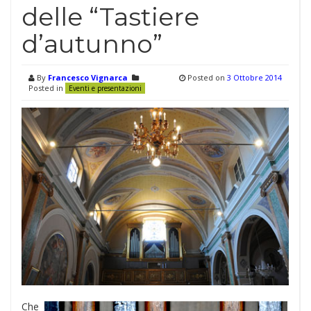
delle “Tastiere
d’autunno”
By
Francesco Vignarca
Posted on
3 Ottobre 2014
Posted in
Eventi e presentazioni
Che