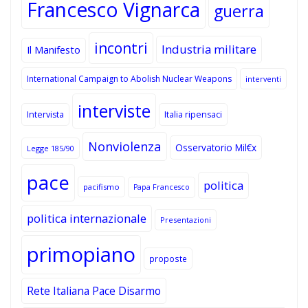
Francesco Vignarca
guerra
incontri
Industria militare
Il Manifesto
International Campaign to Abolish Nuclear Weapons
interventi
interviste
Intervista
Italia ripensaci
Nonviolenza
Osservatorio Mil€x
Legge 185/90
pace
politica
pacifismo
Papa Francesco
politica internazionale
Presentazioni
primopiano
proposte
Rete Italiana Pace Disarmo