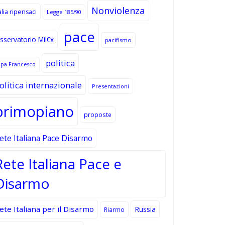
Nonviolenza
alia ripensaci
Legge 185/90
pace
sservatorio Mil€x
pacifismo
politica
apa Francesco
olitica internazionale
Presentazioni
primopiano
proposte
ete Italiana Pace Disarmo
Rete Italiana Pace e
Disarmo
ete Italiana per il Disarmo
Russia
Riarmo