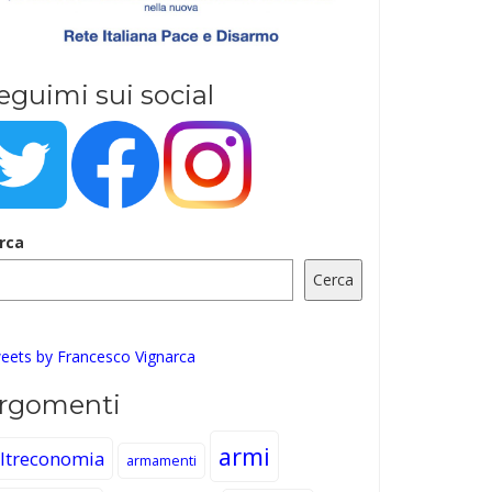
eguimi sui social
rca
Cerca
eets by Francesco Vignarca
rgomenti
armi
ltreconomia
armamenti