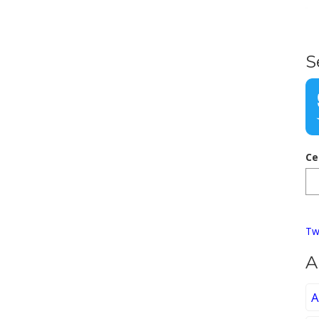
S
Ce
Tw
A
A