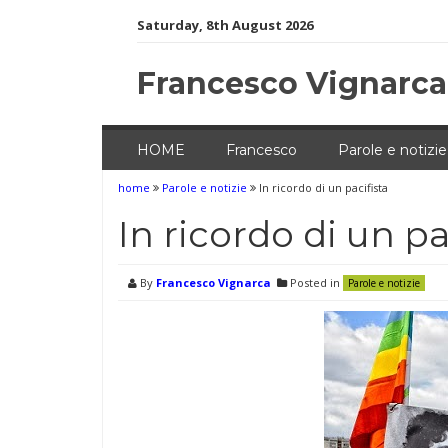
Skip
Saturday, 8th August 2026
to
content
Francesco Vignarca
HOME
Francesco
Parole e notizie
home
Parole e notizie
In ricordo di un pacifista
In ricordo di un pa
By
Francesco Vignarca
Posted in
Parole e notizie