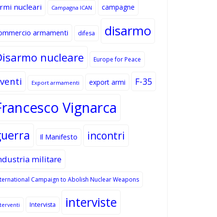
rmi nucleari
campagne
Campagna ICAN
disarmo
ommercio armamenti
difesa
Disarmo nucleare
Europe for Peace
venti
F-35
export armi
Export armamenti
Francesco Vignarca
guerra
incontri
Il Manifesto
ndustria militare
nternational Campaign to Abolish Nuclear Weapons
interviste
Intervista
terventi