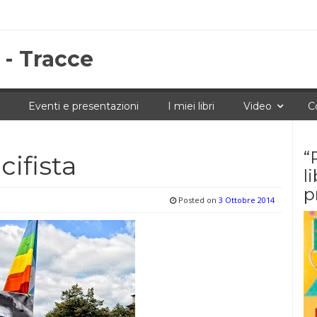
 - Tracce
Eventi e presentazioni
I miei libri
Video
C
“
cifista
l
p
Posted on
3 Ottobre 2014