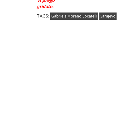
Vi prego
gridate.
TAGS:
Gabriele Moreno Locatelli
Sarajevo