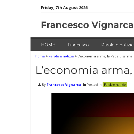
Skip
Friday, 7th August 2026
to
content
Francesco Vignarca
HOME
Francesco
Parole e notizie
home
Parole e notizie
L’economia arma, la Pace disarma
L’economia arma, 
By
Francesco Vignarca
Posted in
Parole e notizie