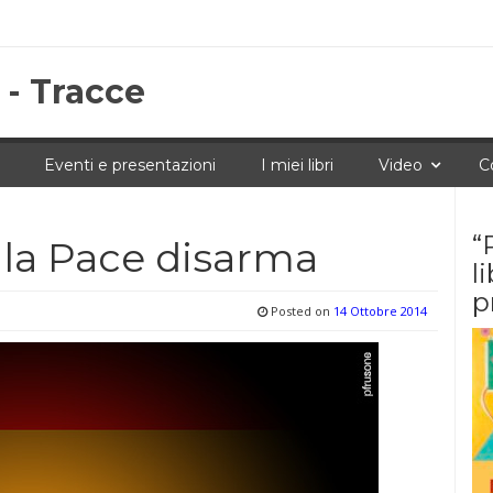
 - Tracce
Eventi e presentazioni
I miei libri
Video
C
“
la Pace disarma
l
p
Posted on
14 Ottobre 2014