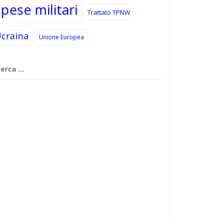
spese militari
Trattato TPNW
craina
Unione Europea
cerca
r: