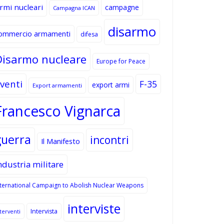
rmi nucleari
campagne
Campagna ICAN
disarmo
ommercio armamenti
difesa
Disarmo nucleare
Europe for Peace
venti
F-35
export armi
Export armamenti
Francesco Vignarca
guerra
incontri
Il Manifesto
ndustria militare
nternational Campaign to Abolish Nuclear Weapons
interviste
Intervista
terventi