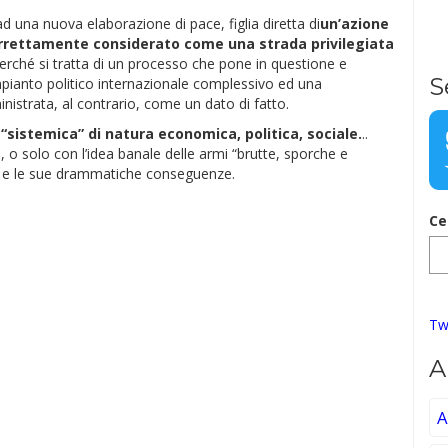
ad una nuova elaborazione di pace, figlia diretta di
un’azione
rettamente considerato come una strada privilegiata
Perché si tratta di un processo che pone in questione e
S
pianto politico internazionale complessivo ed una
nistrata, al contrario, come un dato di fatto.
 “sistemica” di natura economica, politica, sociale.
..
 o solo con l’idea banale delle armi “brutte, sporche e
rra e le sue drammatiche conseguenze.
Ce
Tw
A
A