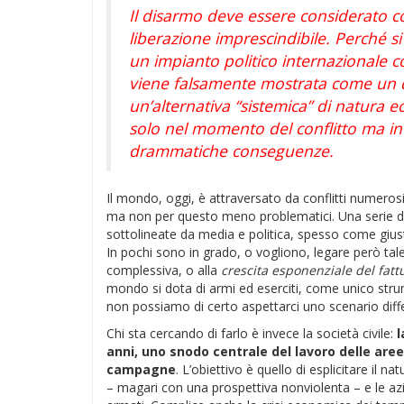
Il disarmo deve essere considerato c
liberazione imprescindibile. Perché s
un impianto politico internazionale c
viene falsamente mostrata come un d
un’alternativa “sistemica” di natura e
solo nel momento del conflitto ma in 
drammatiche conseguenze.
Il mondo, oggi, è attraversato da conflitti numerosi e
ma non per questo meno problematici. Una serie di
sottolineate da media e politica, spesso come giusti
In pochi sono in grado, o vogliono, legare però tale
complessiva, o alla
crescita esponenziale del fattu
mondo si dota di armi ed eserciti, come unico strum
non possiamo di certo aspettarci uno scenario diff
Chi sta cercando di farlo è invece la società civile:
l
anni, uno snodo centrale del lavoro delle aree 
campagne
. L’obiettivo è quello di esplicitare il 
– magari con una prospettiva nonviolenta – e le azi