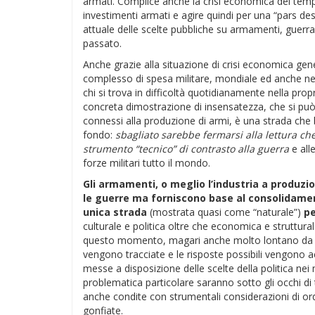
armati. Complice anche la crisi economica dei tempi
investimenti armati e agire quindi per una “pars des
attuale delle scelte pubbliche su armamenti, guerra,
passato.
Anche grazie alla situazione di crisi economica gene
complesso di spesa militare, mondiale ed anche nel 
chi si trova in difficoltà quotidianamente nella propr
concreta dimostrazione di insensatezza, che si può l
connessi alla produzione di armi, è una strada che 
fondo:
sbagliato sarebbe fermarsi alla lettura c
strumento “tecnico” di contrasto alla guerra
e all
forze militari tutto il mondo.
Gli armamenti, o meglio l’industria a produzio
le guerre ma forniscono base al consolidame
unica strada
(mostrata quasi come “naturale”)
pe
culturale e politica oltre che economica e struttural
questo momento, magari anche molto lontano da quel
vengono tracciate e le risposte possibili vengono 
messe a disposizione delle scelte della politica ne
problematica particolare saranno sotto gli occhi di
anche condite con strumentali considerazioni di 
gonfiate.