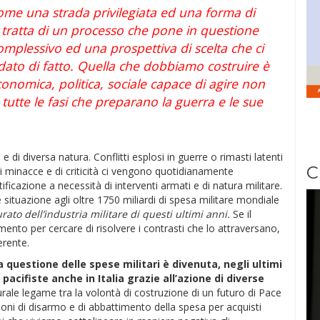
ome una strada privilegiata ed una forma di
i tratta di un processo che pone in questione
omplessivo ed una prospettiva di scelta che ci
ato di fatto. Quella che dobbiamo costruire è
conomica, politica, sociale capace di agire non
tutte le fasi che preparano la guerra e le sue
 di diversa natura. Conflitti esplosi in guerre o rimasti latenti
C
 minacce e di criticità ci vengono quotidianamente
ficazione a necessità di interventi armati e di natura militare.
 situazione agli oltre 1750 miliardi di spesa militare mondiale
rato dell’industria militare di questi ultimi anni.
Se il
ento per cercare di risolvere i contrasti che lo attraversano,
erente.
a questione delle spese militari è divenuta, negli ultimi
pacifiste anche in Italia grazie all’azione di diverse
naturale legame tra la volontà di costruzione di un futuro di Pace
oni di disarmo e di abbattimento della spesa per acquisti