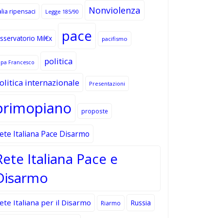
Nonviolenza
alia ripensaci
Legge 185/90
pace
sservatorio Mil€x
pacifismo
politica
apa Francesco
olitica internazionale
Presentazioni
primopiano
proposte
ete Italiana Pace Disarmo
Rete Italiana Pace e
Disarmo
ete Italiana per il Disarmo
Russia
Riarmo