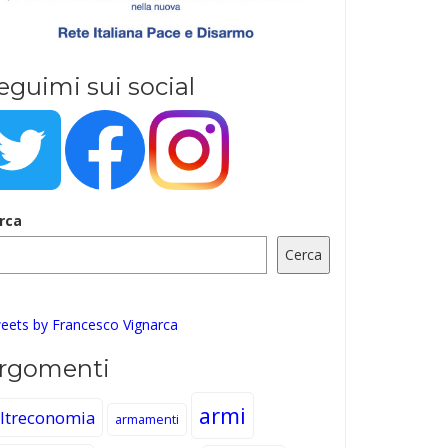
eguimi sui social
rca
Cerca
eets by Francesco Vignarca
rgomenti
armi
ltreconomia
armamenti