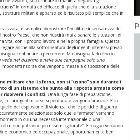
 che viviamo, sottolineare in maniera negativa gli
truens” informata ed efficace di quella che è la situazione
 strutture militari è apparso ed è risultato più semplice che in
P
ralizzata, è semplice dimostrare l’inutilità e insensatezza del
nostro Paese, che non riuscirà mai a sanare le situazioni di
ia vita, con il proprio lavoro e nella propria famiglia. Questa
egare anche alla sottolineatura degli ingenti interessi privati
bisogna continuare a percorrere. Ma bisogna farlo fino in
he vede nel disarmo e nelle sue campagne solo uno
e imponenti risorse che vengono messe a disposizione delle
ne militare che li sforna, non si “usano” solo durante i
nto di un sistema che punta alla risposta armata come
r risolvere i conflitti.
Una lunga fase di preparazione,
e, in cui ingenti risorse si perdono e vengono bruciate. E’ in
lo dell’esplosione di violenza, che le politiche di guerra
accuratamente selezionate: solo quelle “armate” verranno
i momenti in cui una necessità internazionale o una
 tutti e non potranno più essere “ignorate”. E magari verranno
ordine economico ed occupazionale, opportunamente ben