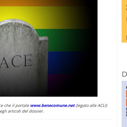
D
ce che il portale
www.benecomune.net
(legato alle ACLI)
gli articoli del dossier.