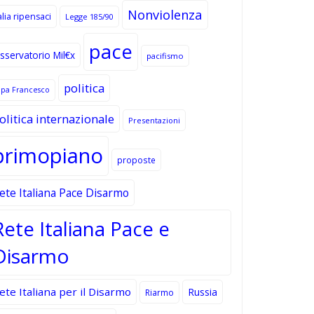
Nonviolenza
alia ripensaci
Legge 185/90
pace
sservatorio Mil€x
pacifismo
politica
apa Francesco
olitica internazionale
Presentazioni
primopiano
proposte
ete Italiana Pace Disarmo
Rete Italiana Pace e
Disarmo
ete Italiana per il Disarmo
Russia
Riarmo