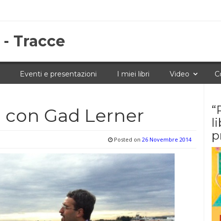
 - Tracce
Eventi e presentazioni
I miei libri
Video
C
“
o” con Gad Lerner
l
p
Posted on
26 Novembre 2014