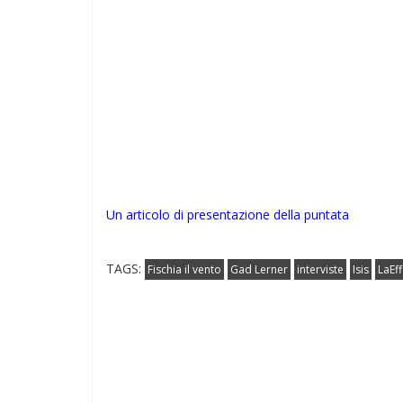
Un articolo di presentazione della puntata
TAGS:
Fischia il vento
Gad Lerner
interviste
Isis
LaEf