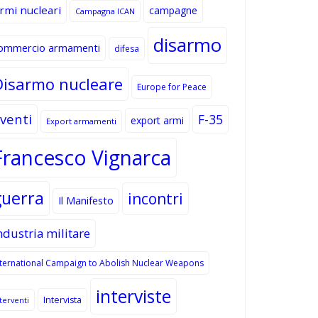
rmi nucleari
campagne
Campagna ICAN
disarmo
ommercio armamenti
difesa
Disarmo nucleare
Europe for Peace
venti
F-35
export armi
Export armamenti
Francesco Vignarca
guerra
incontri
Il Manifesto
ndustria militare
nternational Campaign to Abolish Nuclear Weapons
interviste
Intervista
terventi