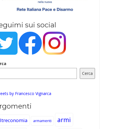
eguimi sui social
rca
Cerca
eets by Francesco Vignarca
rgomenti
armi
ltreconomia
armamenti