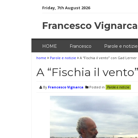
Skip
Friday, 7th August 2026
to
content
Francesco Vignarca
HOME
Francesco
Parole e notizie
home
Parole e notizie
A “Fischia il vento” con Gad Lerner
A “Fischia il vent
By
Francesco Vignarca
Posted in
Parole e notizie