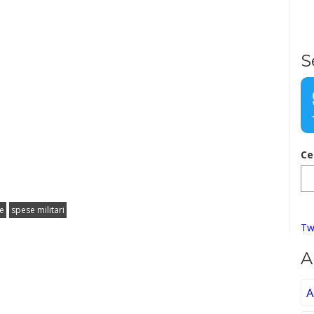
S
Ce
fe
spese militari
Tw
A
A