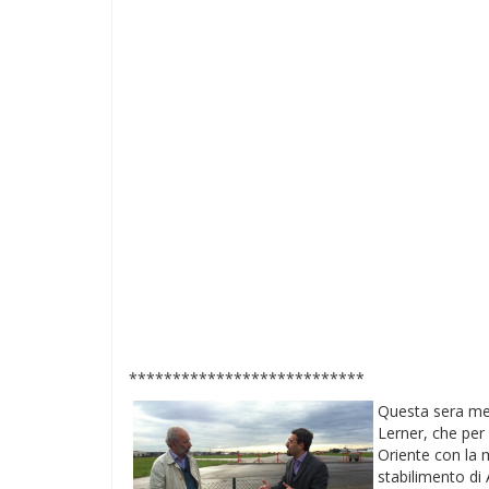
***************************
Questa sera me
Lerner, che per
Oriente con la m
stabilimento di