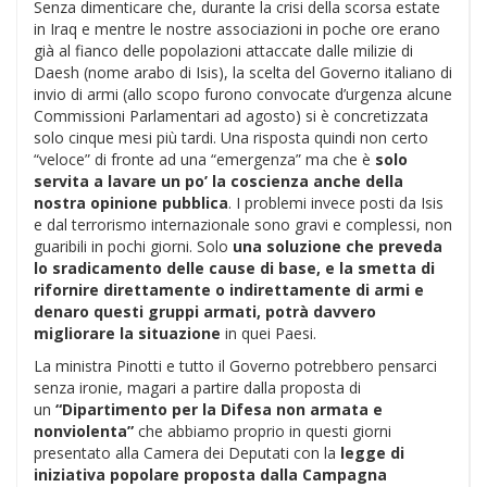
Senza dimenticare che, durante la crisi della scorsa estate
in Iraq e mentre le nostre associazioni in poche ore erano
già al fianco delle popolazioni attaccate dalle milizie di
Daesh (nome arabo di Isis), la scelta del Governo italiano di
invio di armi (allo scopo furono convocate d’urgenza alcune
Commissioni Parlamentari ad agosto) si è concretizzata
solo cinque mesi più tardi. Una risposta quindi non certo
“veloce” di fronte ad una “emergenza” ma che è
solo
servita a lavare un po’ la coscienza anche della
nostra opinione pubblica
. I problemi invece posti da Isis
e dal terrorismo internazionale sono gravi e complessi, non
guaribili in pochi giorni. Solo
una soluzione che preveda
lo sradicamento delle cause di base, e la smetta di
rifornire direttamente o indirettamente di armi e
denaro questi gruppi armati, potrà davvero
migliorare la situazione
in quei Paesi.
La ministra Pinotti e tutto il Governo potrebbero pensarci
senza ironie, magari a partire dalla proposta di
un
“Dipartimento per la Difesa non armata e
nonviolenta”
che abbiamo proprio in questi giorni
presentato alla Camera dei Deputati con la
legge di
iniziativa popolare proposta dalla Campagna