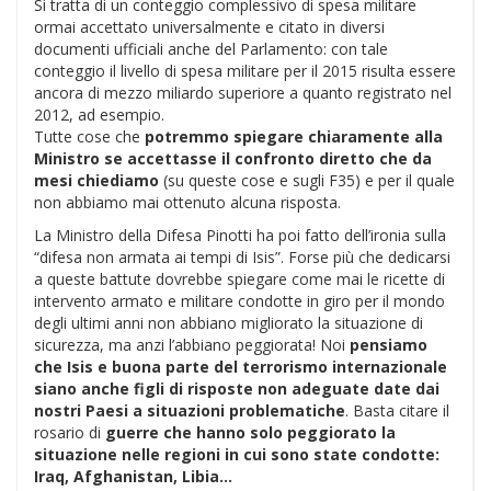
Si tratta di un conteggio complessivo di spesa militare
ormai accettato universalmente e citato in diversi
documenti ufficiali anche del Parlamento: con tale
conteggio il livello di spesa militare per il 2015 risulta essere
ancora di mezzo miliardo superiore a quanto registrato nel
2012, ad esempio.
Tutte cose che
potremmo spiegare chiaramente alla
Ministro se accettasse il confronto diretto che da
mesi chiediamo
(su queste cose e sugli F35) e per il quale
non abbiamo mai ottenuto alcuna risposta.
La Ministro della Difesa Pinotti ha poi fatto dell’ironia sulla
“difesa non armata ai tempi di Isis”. Forse più che dedicarsi
a queste battute dovrebbe spiegare come mai le ricette di
intervento armato e militare condotte in giro per il mondo
degli ultimi anni non abbiano migliorato la situazione di
sicurezza, ma anzi l’abbiano peggiorata! Noi
pensiamo
che Isis e buona parte del terrorismo internazionale
siano anche figli di risposte non adeguate date dai
nostri Paesi a situazioni problematiche
. Basta citare il
rosario di
guerre che hanno solo peggiorato la
situazione nelle regioni in cui sono state condotte:
Iraq, Afghanistan, Libia…