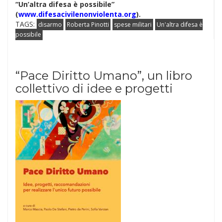
“Un’altra difesa è possibile”
(
www.difesacivilenonviolenta.org
).
TAGS:
disarmo
Roberta Pinotti
spese militari
Un'altra difesa è
possibile
“Pace Diritto Umano”, un libro
collettivo di idee e progetti