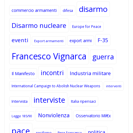
disarmo
commercio armamenti
difesa
Disarmo nucleare
Europe for Peace
eventi
F-35
export armi
Export armamenti
Francesco Vignarca
guerra
incontri
Industria militare
Il Manifesto
International Campaign to Abolish Nuclear Weapons
interventi
interviste
Intervista
Italia ripensaci
Nonviolenza
Osservatorio Mil€x
Legge 185/90
pace
politica
pacifismo
Papa Francesco