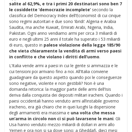
salite al 62,9%, e tra i primi 20 destinatari sono ben 7
le cosiddette ‘democrazie incomplete’
secondo la
classifica del Democracy Index dell’Economist di cui cinque
sono regimi autoritari e due sono ‘ibridi’: Algeria e Arabia
Saudita, ma anche Kuwait, Emirati Arabi, Nigeria, India,
Pakistan. Ogni anno vendiamo armi per circa 3 miliardi di
euro e negli ultimi 25 anni il totale ha superato i 53 miliardi
di euro, questo in
palese violazione della legge 185/90
che vieta chiaramente la vendita di armi verso paesi
in conflitto e che violano i diritti dell’uomo
.
L’Italia vende armi a paesi in cui le gente si ammazza e le
cui tensioni poi arrivano fino a noi. All’Italia conviene
guadagnare da questo aspetto quando poi le conseguenze
sono negative, violente e non gestibili? Non è una
domanda retorica: la maggior parte delle armi dell’Isis
deriva dalla conquista dei depositi militari iracheni. Quando i
paesi occidentali hanno venduto armi all’instabile governo
iracheno, era già chiaro che in quei luoghi la dispersione
degli armamenti era massima e
una volta che messa
un’arma in circolo non ci si può lavarsene le mani
. Gli
Usa hanno venduto mezzo miliardi di dollari in armi allo
Yemen e ora non si sa dove sono; a Gheddafi, dieci mesi