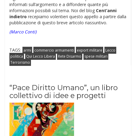
informati sull’argomento e a diffondere quante più
informazioni possibili sul tema. Noi del blog
Cent’anni
indietro
recepiamo volentieri questo appello a partire dalla
pubblicazione di questo breve articolo riassuntivo.
(Marco Conti)
TAGS:
armi
commercio armamenti
export militare
Lecco
politica
Qui Lecco Libera
Rete Disarmo
spese militari
Terrorismo
“Pace Diritto Umano”, un libro
collettivo di idee e progetti