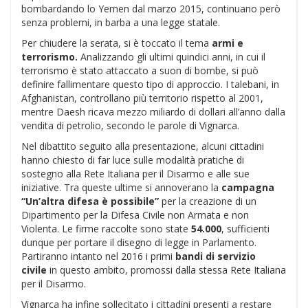
bombardando lo Yemen dal marzo 2015, continuano però
senza problemi, in barba a una legge statale.
Per chiudere la serata, si è toccato il tema
armi e
terrorismo.
Analizzando gli ultimi quindici anni, in cui il
terrorismo è stato attaccato a suon di bombe, si può
definire fallimentare questo tipo di approccio. I talebani, in
Afghanistan, controllano più territorio rispetto al 2001,
mentre Daesh ricava mezzo miliardo di dollari all’anno dalla
vendita di petrolio, secondo le parole di Vignarca.
Nel dibattito seguito alla presentazione, alcuni cittadini
hanno chiesto di far luce sulle modalità pratiche di
sostegno alla Rete Italiana per il Disarmo e alle sue
iniziative. Tra queste ultime si annoverano la
campagna
“Un’altra difesa è possibile”
per la creazione di un
Dipartimento per la Difesa Civile non Armata e non
Violenta. Le firme raccolte sono state
54.000
, sufficienti
dunque per portare il disegno di legge in Parlamento.
Partiranno intanto nel 2016 i primi
bandi di servizio
civile
in questo ambito, promossi dalla stessa Rete Italiana
per il Disarmo.
Vignarca ha infine sollecitato i cittadini presenti a restare