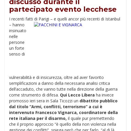
discusso durante il
partecipato evento lecchese
I recenti fatti di Parigi – e quelli ancor
più recenti di Istanbul
– hanno
insinuato
nelle
persone
un forte
senso di
vulnerabilità e di insicurezza, oltre ad aver favorito
semplificazioni a danno della necessaria analisi critica
dell’accaduto, che vanno tutte nella direzione della guerra
come strumento di difesa.
Qui Lecco Libera
ha invece
promosso ieri sera in Sala Ticozzi un
dibattito pubblico
dal titolo “Armi, conflitti, terrorismo” a cui è
intervenuto Francesco Vignarca, coordinatore della
rete italiana per il disarmo,
il quale pur premettendo
che il proprio approccio “è quello della non violenza nella
gestione dei conflitti”, spiega però che per farlo, “al di là