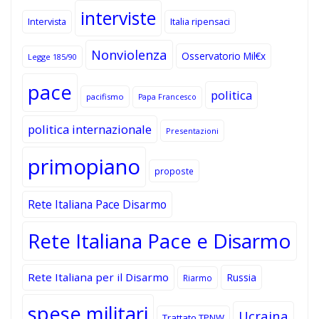
interviste
Intervista
Italia ripensaci
Nonviolenza
Osservatorio Mil€x
Legge 185/90
pace
politica
pacifismo
Papa Francesco
politica internazionale
Presentazioni
primopiano
proposte
Rete Italiana Pace Disarmo
Rete Italiana Pace e Disarmo
Rete Italiana per il Disarmo
Russia
Riarmo
spese militari
Ucraina
Trattato TPNW