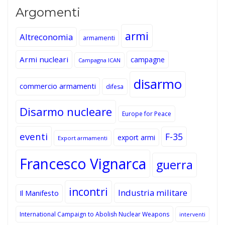
Argomenti
armi
Altreconomia
armamenti
Armi nucleari
campagne
Campagna ICAN
disarmo
commercio armamenti
difesa
Disarmo nucleare
Europe for Peace
eventi
F-35
export armi
Export armamenti
Francesco Vignarca
guerra
incontri
Industria militare
Il Manifesto
International Campaign to Abolish Nuclear Weapons
interventi