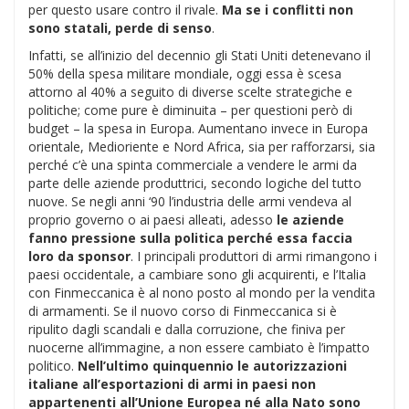
per questo usare contro il rivale.
Ma se i conflitti non
sono statali, perde di senso
.
Infatti, se all’inizio del decennio gli Stati Uniti detenevano il
50% della spesa militare mondiale, oggi essa è scesa
attorno al 40% a seguito di diverse scelte strategiche e
politiche; come pure è diminuita – per questioni però di
budget – la spesa in Europa. Aumentano invece in Europa
orientale, Medioriente e Nord Africa, sia per rafforzarsi, sia
perché c’è una spinta commerciale a vendere le armi da
parte delle aziende produttrici, secondo logiche del tutto
nuove. Se negli anni ‘90 l’industria delle armi vendeva al
proprio governo o ai paesi alleati, adesso
le aziende
fanno pressione sulla politica perché essa faccia
loro da sponsor
. I principali produttori di armi rimangono i
paesi occidentale, a cambiare sono gli acquirenti, e l’Italia
con Finmeccanica è al nono posto al mondo per la vendita
di armamenti. Se il nuovo corso di Finmeccanica si è
ripulito dagli scandali e dalla corruzione, che finiva per
nuocerne all’immagine, a non essere cambiato è l’impatto
politico.
Nell’ultimo quinquennio le autorizzazioni
italiane all’esportazioni di armi in paesi non
appartenenti all’Unione Europea né alla Nato sono