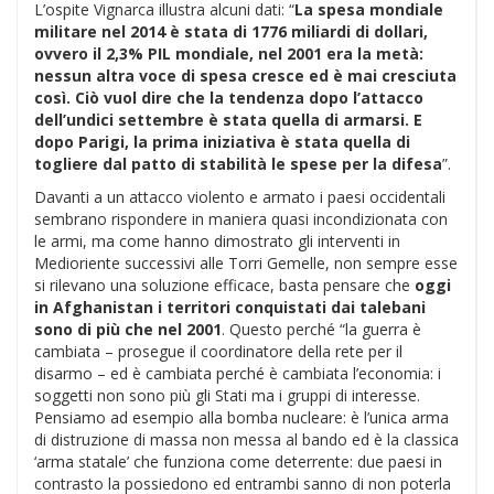
L’ospite Vignarca illustra alcuni dati: “
La spesa mondiale
militare nel 2014 è stata di 1776 miliardi di dollari,
ovvero il 2,3% PIL mondiale, nel 2001 era la metà:
nessun altra voce di spesa cresce ed è mai cresciuta
così. Ciò vuol dire che la tendenza dopo l’attacco
dell’undici settembre è stata quella di armarsi. E
dopo Parigi, la prima iniziativa è stata quella di
togliere dal patto di stabilità le spese per la difesa
”.
Davanti a un attacco violento e armato i paesi occidentali
sembrano rispondere in maniera quasi incondizionata con
le armi, ma come hanno dimostrato gli interventi in
Medioriente successivi alle Torri Gemelle, non sempre esse
si rilevano una soluzione efficace, basta pensare che
oggi
in Afghanistan i territori conquistati dai talebani
sono di più che nel 2001
. Questo perché “la guerra è
cambiata – prosegue il coordinatore della rete per il
disarmo – ed è cambiata perché è cambiata l’economia: i
soggetti non sono più gli Stati ma i gruppi di interesse.
Pensiamo ad esempio alla bomba nucleare: è l’unica arma
di distruzione di massa non messa al bando ed è la classica
‘arma statale’ che funziona come deterrente: due paesi in
contrasto la possiedono ed entrambi sanno di non poterla