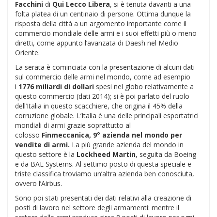
Facchini
di
Qui Lecco Libera
, si è tenuta davanti a una
folta platea di un centinaio di persone. Ottima dunque la
risposta della città a un argomento importante come il
commercio mondiale delle armi e i suoi effetti più o meno
diretti, come appunto l’avanzata di Daesh nel Medio
Oriente.
La serata è cominciata con la presentazione di alcuni dati
sul commercio delle armi nel mondo, come ad esempio
i
1776 miliardi di dollari
spesi nel globo relativamente a
questo commercio (dati 2014); si è poi parlato del ruolo
dell’Italia in questo scacchiere, che origina il 45% della
corruzione globale. L’Italia è una delle principali esportatrici
mondiali di armi grazie soprattutto al
colosso
Finmeccanica, 9° azienda nel mondo per
vendite di armi.
La più grande azienda del mondo in
questo settore è la
Lockheed Martin
, seguita da Boeing
e da BAE Systems. Al settimo posto di questa speciale e
triste classifica troviamo un’altra azienda ben conosciuta,
ovvero l’Airbus.
Sono poi stati presentati dei dati relativi alla creazione di
posti di lavoro nel settore degli armamenti: mentre il