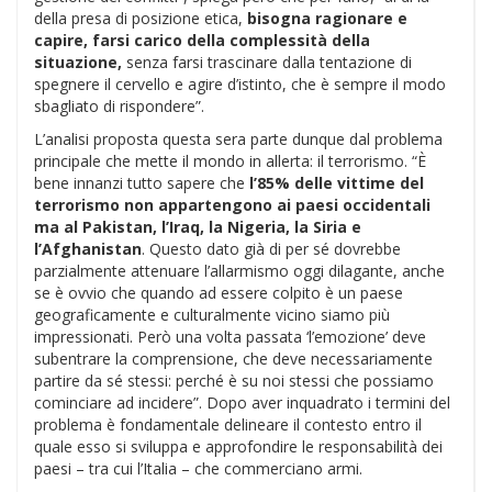
della presa di posizione etica,
bisogna ragionare e
capire, farsi carico della complessità della
situazione,
senza farsi trascinare dalla tentazione di
spegnere il cervello e agire d’istinto, che è sempre il modo
sbagliato di rispondere”.
L’analisi proposta questa sera parte dunque dal problema
principale che mette il mondo in allerta: il terrorismo. “È
bene innanzi tutto sapere che
l’85% delle vittime del
terrorismo non appartengono ai paesi occidentali
ma al Pakistan, l’Iraq, la Nigeria, la Siria e
l’Afghanistan
. Questo dato già di per sé dovrebbe
parzialmente attenuare l’allarmismo oggi dilagante, anche
se è ovvio che quando ad essere colpito è un paese
geograficamente e culturalmente vicino siamo più
impressionati. Però una volta passata ‘l’emozione’ deve
subentrare la comprensione, che deve necessariamente
partire da sé stessi: perché è su noi stessi che possiamo
cominciare ad incidere”. Dopo aver inquadrato i termini del
problema è fondamentale delineare il contesto entro il
quale esso si sviluppa e approfondire le responsabilità dei
paesi – tra cui l’Italia – che commerciano armi.