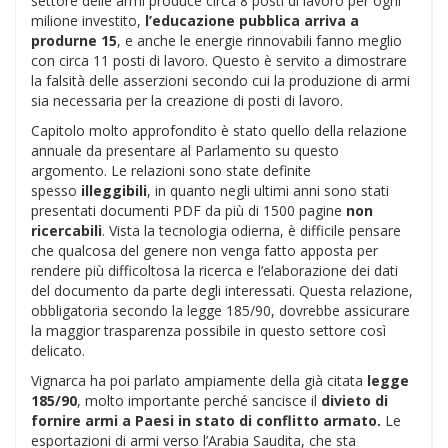
settore delle armi produce circa 8 posti di lavoro per ogni
milione investito,
l’educazione pubblica arriva a
produrne 15
, e anche le energie rinnovabili fanno meglio
con circa 11 posti di lavoro. Questo è servito a dimostrare
la falsità delle asserzioni secondo cui la produzione di armi
sia necessaria per la creazione di posti di lavoro.
Capitolo molto approfondito è stato quello della relazione
annuale da presentare al Parlamento su questo
argomento. Le relazioni sono state definite
spesso
illeggibili
, in quanto negli ultimi anni sono stati
presentati documenti PDF da più di 1500 pagine
non
ricercabili
. Vista la tecnologia odierna, è difficile pensare
che qualcosa del genere non venga fatto apposta per
rendere più difficoltosa la ricerca e l’elaborazione dei dati
del documento da parte degli interessati. Questa relazione,
obbligatoria secondo la legge 185/90, dovrebbe assicurare
la maggior trasparenza possibile in questo settore così
delicato.
Vignarca ha poi parlato ampiamente della già citata
legge
185/90
, molto importante perché sancisce il
divieto di
fornire armi a Paesi in stato di conflitto armato.
Le
esportazioni di armi verso l’Arabia Saudita, che sta