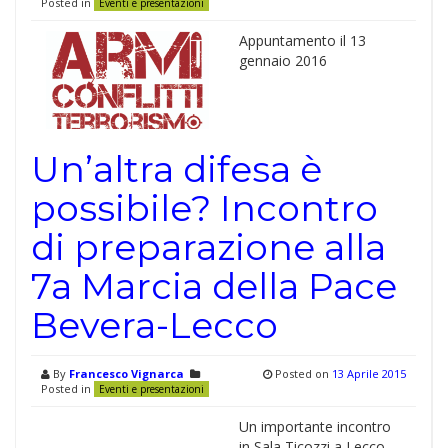
Posted in
Eventi e presentazioni
Appuntamento il 13
gennaio 2016
Un’altra difesa è
possibile? Incontro
di preparazione alla
7a Marcia della Pace
Bevera-Lecco
By
Francesco Vignarca
Posted on
13 Aprile 2015
Posted in
Eventi e presentazioni
Un importante incontro
in Sala Ticozzi a Lecco