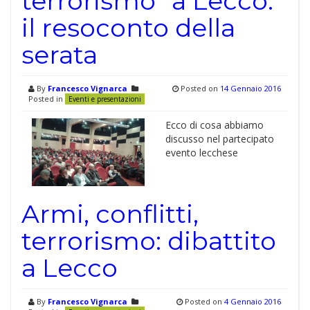
terrorismo” a Lecco:
il resoconto della
serata
By
Francesco Vignarca
Posted on
14 Gennaio 2016
Posted in
Eventi e presentazioni
Ecco di cosa abbiamo
discusso nel partecipato
evento lecchese
Armi, conflitti,
terrorismo: dibattito
a Lecco
By
Francesco Vignarca
Posted on
4 Gennaio 2016