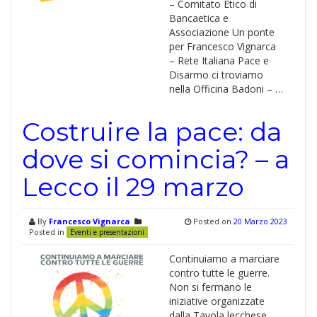
– Comitato Etico di
Bancaetica e
Associazione Un ponte
per Francesco Vignarca
– Rete Italiana Pace e
Disarmo ci troviamo
nella Officina Badoni – …
Costruire la pace: da
dove si comincia? – a
Lecco il 29 marzo
By
Francesco Vignarca
Posted on
20 Marzo 2023
Posted in
Eventi e presentazioni
Continuiamo a marciare
contro tutte le guerre.
Non si fermano le
iniziative organizzate
dalla Tavola lecchese