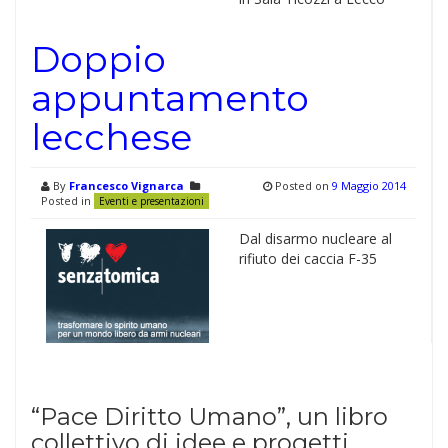
Doppio
appuntamento
lecchese
By
Francesco Vignarca
Posted on
9 Maggio 2014
Posted in
Eventi e presentazioni
Dal disarmo nucleare al
rifiuto dei caccia F-35
“Pace Diritto Umano”, un libro
collettivo di idee e progetti