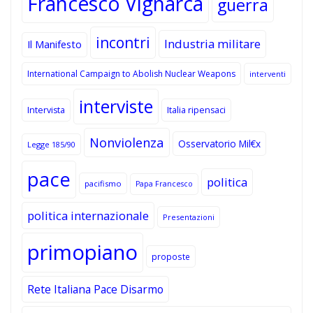
Francesco Vignarca
guerra
incontri
Industria militare
Il Manifesto
International Campaign to Abolish Nuclear Weapons
interventi
interviste
Intervista
Italia ripensaci
Nonviolenza
Osservatorio Mil€x
Legge 185/90
pace
politica
pacifismo
Papa Francesco
politica internazionale
Presentazioni
primopiano
proposte
Rete Italiana Pace Disarmo