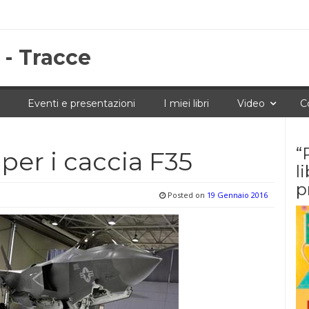
 - Tracce
Eventi e presentazioni
I miei libri
Video
C
“
per i caccia F35
l
p
Posted on
19 Gennaio 2016