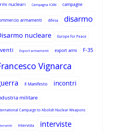
rmi nucleari
campagne
Campagna ICAN
disarmo
ommercio armamenti
difesa
Disarmo nucleare
Europe for Peace
venti
F-35
export armi
Export armamenti
Francesco Vignarca
guerra
incontri
Il Manifesto
ndustria militare
nternational Campaign to Abolish Nuclear Weapons
interviste
Intervista
terventi