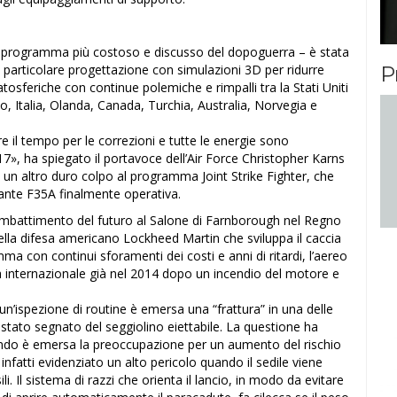
l programma più costoso e discusso del dopoguerra – è stata
P
 particolare progettazione con simulazioni 3D per ridurre
ratosferiche con continue polemiche e rimpalli tra la Stati Uniti
to, Italia, Olanda, Canada, Turchia, Australia, Norvegia e
e il tempo per le correzioni e tutte le energie sono
17», ha spiegato il portavoce dell’Air Force Christopher Karns
 un altro duro colpo al programma Joint Strike Fighter, che
iante F35A finalmente operativa.
combattimento del futuro al Salone di Farnborough nel Regno
della difesa americano Lockheed Martin che sviluppa il caccia
a con continui sforamenti dei costi e anni di ritardi, l’aereo
na internazionale già nel 2014 dopo un incendio del motore e
 un’ispezione di routine è emersa una “frattura” in una delle
è stato segnato del seggiolino eiettabile. La questione ha
ando è emersa la preoccupazione per un aumento del rischio
no infatti evidenziato un alto pericolo quando il sedile viene
li. Il sistema di razzi che orienta il lancio, in modo da evitare