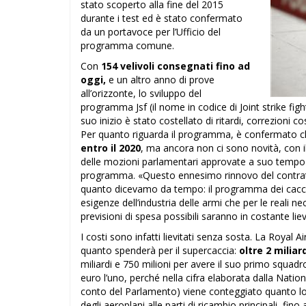
stato scoperto alla fine del 2015
durante i test ed è stato confermato
da un portavoce per l’Ufficio del
programma comune.
Con
154 velivoli consegnati fino ad
oggi,
e un altro anno di prove
all’orizzonte, lo sviluppo del
programma Jsf (il nome in codice di Joint strike fi
suo inizio è stato costellato di ritardi, correzioni c
Per quanto riguarda il programma, è confermato che
entro il 2020
, ma ancora non ci sono novità, con 
delle mozioni parlamentari approvate a suo tempo
programma. «Questo ennesimo rinnovo del contrat
quanto dicevamo da tempo: il programma dei cacci
esigenze dell’industria delle armi che per le reali ne
previsioni di spesa possibili saranno in costante li
I costi sono infatti lievitati senza sosta. La Royal 
quanto spenderà per il supercaccia:
oltre 2 miliar
miliardi e 750 milioni per avere il suo primo squadro
euro l’uno, perché nella cifra elaborata dalla Natio
conto del Parlamento) viene conteggiato quanto lo
degli aeroplani alle parti di ricambio principali, fin