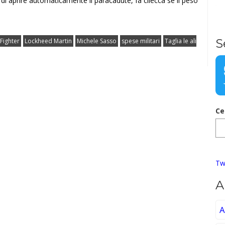
a di aprire automaticamente il paracadute, fa cilecca se il peso
S
 Fighter
Lockheed Martin
Michele Sasso
spese militari
Taglia le ali
Ce
Tw
A
A