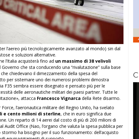
ghter l’aereo più tecnologicamente avanzato al mondo) sin dal
ostose e soluzioni alternative.
 l’Italia acquisterà fino ad
un massimo di 38 velivoli
il Governo che sta conducendo una “rivalutazione” sulla base
 che chiedevano il dimezzamento della spesa del
C
to per sistemare uno dei numerosi problemi dimostra
a F35 sembra essere disegnato e pensato più per le
cessità delle aeronautiche militari dei paesi partner. Tutte le
evitazione», attacca
Francesco Vignarca
della Rete disarmo.
Air Force, l’aeronautica militare del Regno Unito, ha svelato
di e cento milioni di sterline
, che in euro significa due
ne. Un reparto di 14 aerei dal costo di più di 200 milioni di
nal Audit Office (Nao, l’organo che valuta la spesa pubblica per
 stormo ha bisogno per il suo funzionamento: dell’acquisto
o agli equipaggiamenti di supporto.