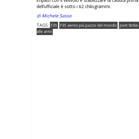
impatti con il velivolo e stabilizzare la caduta prim
dell’ufficiale è sotto i 62 chilogrammi.
di Michele Sasso
TAGS:
F35
F35 aereo più pazzo del mondo
Joint Strike
alle armi