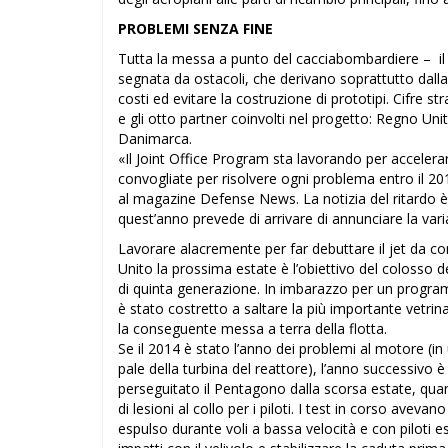
PROBLEMI SENZA FINE
Tutta la messa a punto del cacciabombardiere – i
segnata da ostacoli, che derivano soprattutto dalla
costi ed evitare la costruzione di prototipi. Cifre st
e gli otto partner coinvolti nel progetto: Regno Uni
Danimarca.
«Il Joint Office Program sta lavorando per accelerar
convogliate per risolvere ogni problema entro il 20
al magazine Defense News. La notizia del ritardo è
quest’anno prevede di arrivare di annunciare la var
Lavorare alacremente per far debuttare il jet da 
Unito la prossima estate è l’obiettivo del colosso 
di quinta generazione. In imbarazzo per un programm
è stato costretto a saltare la più importante vetri
la conseguente messa a terra della flotta.
Se il 2014 è stato l’anno dei problemi al motore (in
pale della turbina del reattore), l’anno successivo 
perseguitato il Pentagono dalla scorsa estate, qu
di lesioni al collo per i piloti. I test in corso aveva
espulso durante voli a bassa velocità e con piloti esi