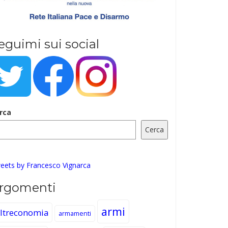
eguimi sui social
rca
Cerca
eets by Francesco Vignarca
rgomenti
armi
ltreconomia
armamenti