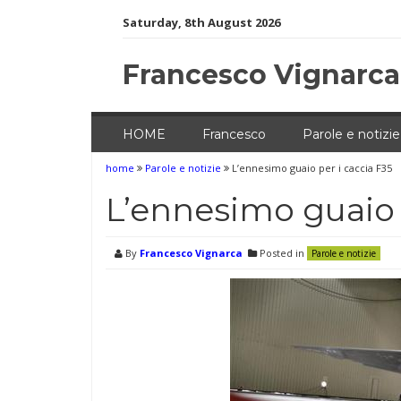
Skip
Saturday, 8th August 2026
to
content
Francesco Vignarca
HOME
Francesco
Parole e notizie
home
Parole e notizie
L’ennesimo guaio per i caccia F35
L’ennesimo guaio 
By
Francesco Vignarca
Posted in
Parole e notizie