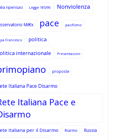
Nonviolenza
alia ripensaci
Legge 185/90
pace
sservatorio Mil€x
pacifismo
politica
apa Francesco
olitica internazionale
Presentazioni
primopiano
proposte
ete Italiana Pace Disarmo
Rete Italiana Pace e
Disarmo
ete Italiana per il Disarmo
Russia
Riarmo