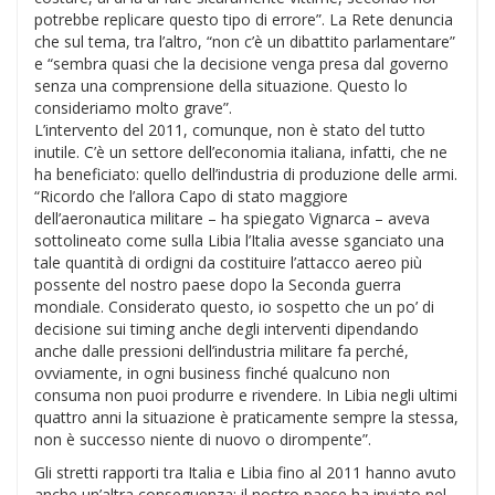
potrebbe replicare questo tipo di errore”. La Rete denuncia
che sul tema, tra l’altro, “non c’è un dibattito parlamentare”
e “sembra quasi che la decisione venga presa dal governo
senza una comprensione della situazione. Questo lo
consideriamo molto grave”.
L’intervento del 2011, comunque, non è stato del tutto
inutile. C’è un settore dell’economia italiana, infatti, che ne
ha beneficiato: quello dell’industria di produzione delle armi.
“Ricordo che l’allora Capo di stato maggiore
dell’aeronautica militare – ha spiegato Vignarca – aveva
sottolineato come sulla Libia l’Italia avesse sganciato una
tale quantità di ordigni da costituire l’attacco aereo più
possente del nostro paese dopo la Seconda guerra
mondiale. Considerato questo, io sospetto che un po’ di
decisione sui timing anche degli interventi dipendando
anche dalle pressioni dell’industria militare fa perché,
ovviamente, in ogni business finché qualcuno non
consuma non puoi produrre e rivendere. In Libia negli ultimi
quattro anni la situazione è praticamente sempre la stessa,
non è successo niente di nuovo o dirompente”.
Gli stretti rapporti tra Italia e Libia fino al 2011 hanno avuto
anche un’altra conseguenza: il nostro paese ha inviato nel