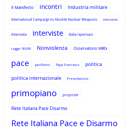
incontri
Industria militare
Il Manifesto
International Campaign to Abolish Nuclear Weapons
interventi
interviste
Intervista
Italia ripensaci
Nonviolenza
Osservatorio Mil€x
Legge 185/90
pace
politica
pacifismo
Papa Francesco
politica internazionale
Presentazioni
primopiano
proposte
Rete Italiana Pace Disarmo
Rete Italiana Pace e Disarmo