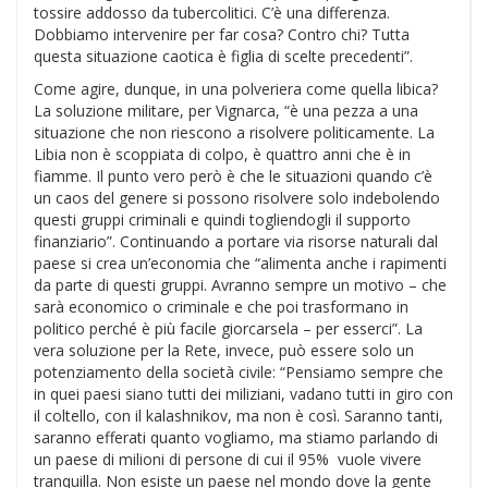
tossire addosso da tubercolitici. C’è una differenza.
Dobbiamo intervenire per far cosa? Contro chi? Tutta
questa situazione caotica è figlia di scelte precedenti”.
Come agire, dunque, in una polveriera come quella libica?
La soluzione militare, per Vignarca, “è una pezza a una
situazione che non riescono a risolvere politicamente. La
Libia non è scoppiata di colpo, è quattro anni che è in
fiamme. Il punto vero però è che le situazioni quando c’è
un caos del genere si possono risolvere solo indebolendo
questi gruppi criminali e quindi togliendogli il supporto
finanziario”. Continuando a portare via risorse naturali dal
paese si crea un’economia che “alimenta anche i rapimenti
da parte di questi gruppi. Avranno sempre un motivo – che
sarà economico o criminale e che poi trasformano in
politico perché è più facile giorcarsela – per esserci”. La
vera soluzione per la Rete, invece, può essere solo un
potenziamento della società civile: “Pensiamo sempre che
in quei paesi siano tutti dei miliziani, vadano tutti in giro con
il coltello, con il kalashnikov, ma non è così. Saranno tanti,
saranno efferati quanto vogliamo, ma stiamo parlando di
un paese di milioni di persone di cui il 95% vuole vivere
tranquilla. Non esiste un paese nel mondo dove la gente