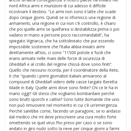
nord Africa armi e munizioni di cui adesso è difficile
ricostruire il destino. “Le armi non sono il latte che scade
dopo cinque giorni. Quindi se io rifornisco una regione di
armamenti, una regione in cui non c’è controllo, è chiaro
che poi quelle armi se quell’area si destabilizza prima o poi
vadano in mano a persone poco raccomandabili”, ha
spiegato Vignarca, che ha sottolineato che pur essendo
impossibile sostenere che l’Italia abbia inviato armi
direttamente all’Isis, ci sono “11500 pistole e fucili che
erano arrivate nelle mani delle forze di sicurezza di
Gheddafi e al crollo del regime chissà dove sono finiti”.
Quello che nessuno ricorda, per il coordinatore della Rete,
è che “quando i primi giornalisti italiani arrivarono al
compound di Gheddafi videro delle casse targate Beretta
Made in Italy. Quelle armi dove sono finite? Chi ce le ha in
mano oggi? Gli stessi che vogliamo bombardare perché
sono brutti sporchi e cattivi? Sono tutte domande che uno
non può rimuovere nel momento in cui c’è un’emergenza.
Perché sarebbe come, facendo un paragone, se io andassi
dal medico che mi deve prescrivere una cura molto forte
omettendo se quel virus l’ho preso per caso o se sono
andato in giro nudo sotto la neve per cinque giorni a farmi