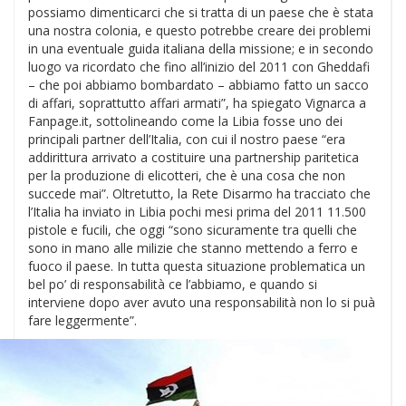
possiamo dimenticarci che si tratta di un paese che è stata
una nostra colonia, e questo potrebbe creare dei problemi
in una eventuale guida italiana della missione; e in secondo
luogo va ricordato che fino all’inizio del 2011 con Gheddafi
– che poi abbiamo bombardato – abbiamo fatto un sacco
di affari, soprattutto affari armati”, ha spiegato Vignarca a
Fanpage.it, sottolineando come la Libia fosse uno dei
principali partner dell’Italia, con cui il nostro paese “era
addirittura arrivato a costituire una partnership paritetica
per la produzione di elicotteri, che è una cosa che non
succede mai”. Oltretutto, la Rete Disarmo ha tracciato che
l’Italia ha inviato in Libia pochi mesi prima del 2011 11.500
pistole e fucili, che oggi “sono sicuramente tra quelli che
sono in mano alle milizie che stanno mettendo a ferro e
fuoco il paese. In tutta questa situazione problematica un
bel po’ di responsabilità ce l’abbiamo, e quando si
interviene dopo aver avuto una responsabilità non lo si puà
fare leggermente”.