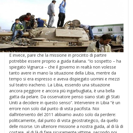
E invece, pare che la missione in procinto di partire
potrebbe essere proprio a guida italiana. “Io sospetto – ha
spiegato Vignarca – che il governo in realtà non volesse
tanto avere in mano la situazione della Libia, mentre da
tempo si era espresso e aveva dispiegato uomini e mezzi
sul teatro iracheno. La Libia, essendo una situazione
ancora peggiore e ancora più ingarbugliata, è una bella
gatta da pelare. Da osservatore penso siano stati gli Stati
Uniti a decidere in questo senso”. Intervenire in Libia “è un
errore non solo dal punto di vista pacifista. Noi
dall’intervento del 2011 abbiamo avuto solo da perdere:
politicamente, dal punto di vista geostrategico, da quello
delle risorse. Un ulteriore missione a nostra guida, al di là di
costare, al di là di fare sicuramente vittime, secondo noi