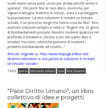
vuole vivere senza poter uscire per strada perché sennò ti
sparano”. Per porre fine al caos libico, insomma, per
Vignarca bisogna “mettersi in mezzo, stare lì a proteggere
la popolazione. La vera soluzione è ricreare un tessuto
sociale, è un processo lungo ma l’unica cosa da fare”. Non
esistono soluzioni semplici e veloci e “fingere che 20 giorni
di bombardamenti possano davvero risolvere qualcosa nel
profondo è irrealistico. Dicono a noi che siamo illusi e
irrealisti, ma sono coloroche pensano di risolvere i
problemi bombardando ad esserlo…”
Articolo originale su
http://www.fanpage.it/libia-rete-
disarmo-intervento-e-una-pazzia-la-soluzione-e-ricreare-
un-tessuto-sociale/
TAGS:
guerra
intervento militare
Libia
Rete Disarmo
“Pace Diritto Umano”, un libro
collettivo di idee e progetti