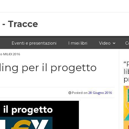
 - Tracce
Eventi e presentazioni
I miei libri
Video
C
to MIL€X 2016
“
ing per il progetto
l
p
Posted on
28 Giugno 2016