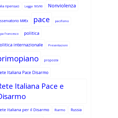
Nonviolenza
alia ripensaci
Legge 185/90
pace
sservatorio Mil€x
pacifismo
politica
apa Francesco
olitica internazionale
Presentazioni
primopiano
proposte
ete Italiana Pace Disarmo
Rete Italiana Pace e
Disarmo
ete Italiana per il Disarmo
Russia
Riarmo