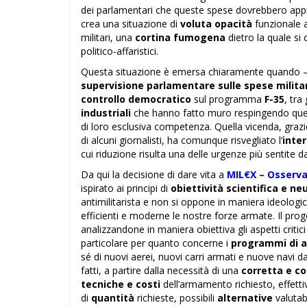
dei parlamentari che queste spese dovrebbero appr
crea una situazione di
voluta opacità
funzionale a
militari, una
cortina fumogena
dietro la quale si 
politico-affaristici.
Questa situazione è emersa chiaramente quando – a
supervisione parlamentare sulle spese militar
controllo democratico
sul programma
F-35
, tra
industriali
che hanno fatto muro respingendo que
di loro esclusiva competenza. Quella vicenda, graz
di alcuni giornalisti, ha comunque risvegliato l’
inte
cui riduzione risulta una delle urgenze più sentite da
Da qui la decisione di dare vita a
MIL€X – Osservat
ispirato ai principi di
obiettività scientifica e neu
antimilitarista e non si oppone in maniera ideologi
efficienti e moderne le nostre forze armate. Il pro
analizzandone in maniera obiettiva gli aspetti critici
particolare per quanto concerne i
programmi di a
sé di nuovi aerei, nuovi carri armati e nuove navi 
fatti, a partire dalla necessità di una
corretta e c
tecniche e costi
dell’armamento richiesto, effett
di
quantità
richieste, possibili
alternative
valutabi