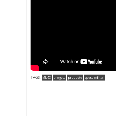
TAGS:
MIL€X
progetti
proposte
spese militari