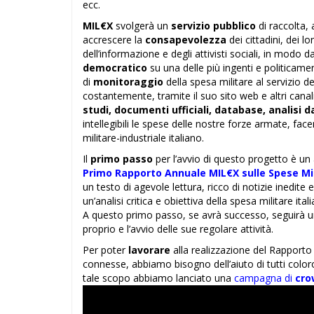
ecc.
MIL€X
svolgerà un
servizio pubblico
di raccolta, 
accrescere la
consapevolezza
dei cittadini, dei lo
dell’informazione e degli attivisti sociali, in modo 
democratico
su una delle più ingenti e politicame
di
monitoraggio
della spesa militare al servizio d
costantemente, tramite il suo sito web e altri canal
studi, documenti ufficiali, database, analisi 
intellegibili le spese delle nostre forze armate, face
militare-industriale italiano.
Il
primo passo
per l’avvio di questo progetto è un 
Primo Rapporto Annuale MIL€X sulle Spese Mili
un testo di agevole lettura, ricco di notizie inedite e
un’analisi critica e obiettiva della spesa militare itali
A questo primo passo, se avrà successo, seguirà u
proprio e l’avvio delle sue regolare attività.
Per poter
lavorare
alla realizzazione del Rapporto
connesse, abbiamo bisogno dell’aiuto di tutti colo
tale scopo abbiamo lanciato una
campagna di
cro