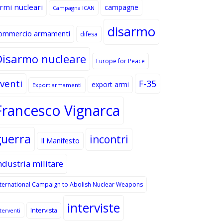
rmi nucleari
campagne
Campagna ICAN
disarmo
ommercio armamenti
difesa
Disarmo nucleare
Europe for Peace
venti
F-35
export armi
Export armamenti
Francesco Vignarca
guerra
incontri
Il Manifesto
ndustria militare
nternational Campaign to Abolish Nuclear Weapons
interviste
Intervista
terventi