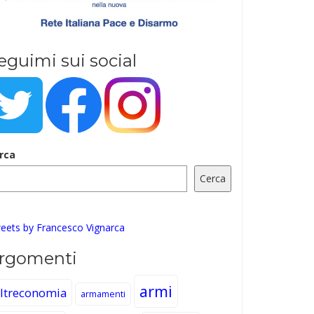
eguimi sui social
rca
Cerca
eets by Francesco Vignarca
rgomenti
armi
ltreconomia
armamenti