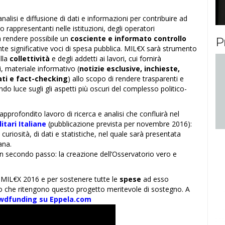
analisi e diffusione di dati e informazioni per contribuire ad
ro rappresentanti nelle istituzioni, degli operatori
da rendere possibile un
cosciente e informato controllo
P
nte significative voci di spesa pubblica. MIL€X sarà strumento
ella
collettività
e degli addetti ai lavori, cui fornirà
i, materiale informativo (
notizie esclusive, inchieste,
dati e fact-checking
) allo scopo di rendere trasparenti e
ndo luce sugli gli aspetti più oscuri del complesso politico-
approfondito lavoro di ricerca e analisi che confluirà nel
tari Italiane
(pubblicazione prevista per novembre 2016):
 curiosità, di dati e statistiche, nel quale sarà presentata
ana.
n secondo passo: la creazione dell’Osservatorio vero e
 MIL€X 2016 e per sostenere tutte le
spese
ad esso
ro che ritengono questo progetto meritevole di sostegno. A
wdfunding su Eppela.com