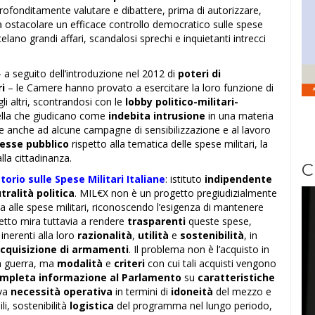
ofonditamente valutare e dibattere, prima di autorizzare,
 ostacolare un efficace controllo democratico sulle spese
celano grandi affari, scandalosi sprechi e inquietanti intrecci
 seguito dell’introduzione nel 2012 di
poteri di
i
– le Camere hanno provato a esercitare la loro funzione di
 gli altri, scontrandosi con le
lobby politico-militari-
lla che giudicano come
indebita intrusione
in una materia
ie anche ad alcune campagne di sensibilizzazione e al lavoro
resse pubblico
rispetto alla tematica delle spese militari, la
lla cittadinanza.
C
orio sulle Spese Militari Italiane
: istituto
indipendente
tralità politica
. MIL€X non è un progetto pregiudizialmente
ca alle spese militari, riconoscendo l’esigenza di mantenere
getto mira tuttavia a rendere
trasparenti
queste spese,
 inerenti alla loro
razionalità
,
utilità
e
sostenibilità
, in
cquisizione di armamenti
. Il problema non è l’acquisto in
da guerra, ma
modalità
e
criteri
con cui tali acquisti vengono
ompleta informazione al Parlamento
su
caratteristiche
iva
necessità operativa
in termini di
idoneità
del mezzo e
li, sostenibilità
logistica
del programma nel lungo periodo,