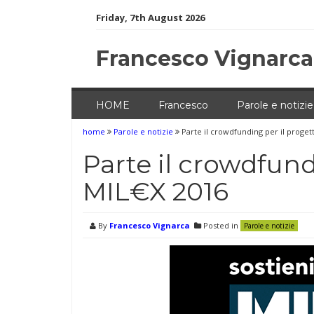
Skip
Friday, 7th August 2026
to
content
Francesco Vignarca
HOME
Francesco
Parole e notizie
home
Parole e notizie
Parte il crowdfunding per il proget
Parte il crowdfund
MIL€X 2016
By
Francesco Vignarca
Posted in
Parole e notizie