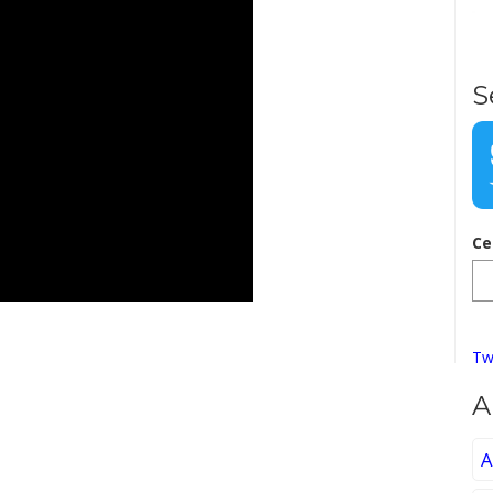
S
Ce
Tw
A
A