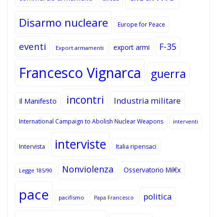
Disarmo nucleare
Europe for Peace
eventi
F-35
export armi
Export armamenti
Francesco Vignarca
guerra
incontri
Industria militare
Il Manifesto
International Campaign to Abolish Nuclear Weapons
interventi
interviste
Intervista
Italia ripensaci
Nonviolenza
Osservatorio Mil€x
Legge 185/90
pace
politica
pacifismo
Papa Francesco