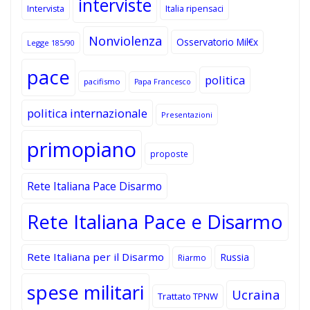
interviste
Intervista
Italia ripensaci
Nonviolenza
Osservatorio Mil€x
Legge 185/90
pace
politica
pacifismo
Papa Francesco
politica internazionale
Presentazioni
primopiano
proposte
Rete Italiana Pace Disarmo
Rete Italiana Pace e Disarmo
Rete Italiana per il Disarmo
Russia
Riarmo
spese militari
Ucraina
Trattato TPNW