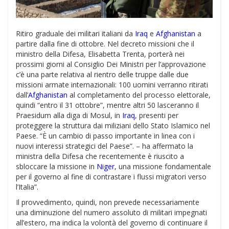
Ritiro graduale dei militari italiani da
Iraq
e
Afghanistan
a
partire dalla fine di ottobre. Nel decreto missioni che il
ministro della Difesa, Elisabetta Trenta, porterà nei
prossimi giorni al Consiglio Dei Ministri per l’approvazione
c’è una parte relativa al rientro delle truppe dalle due
missioni armate internazionali: 100 uomini verranno ritirati
dall’
Afghanistan
al completamento del processo elettorale,
quindi “entro il 31 ottobre”, mentre altri 50 lasceranno il
Praesidum alla diga di Mosul, in
Iraq
, presenti per
proteggere la struttura dai miliziani dello Stato Islamico nel
Paese. “È un cambio di passo importante in linea con i
nuovi interessi strategici del Paese”. – ha affermato la
ministra della Difesa che recentemente è riuscito a
sbloccare la missione in
Niger
, una missione fondamentale
per il governo al fine di contrastare i flussi migratori verso
l’Italia”.
Il provvedimento, quindi, non prevede necessariamente
una diminuzione del numero assoluto di militari impegnati
all’estero, ma indica la volontà del governo di continuare il