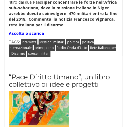
ritiro dai due Paesi i
per concentrare le forze nell’Africa
sub-sahariana, dove la missione italiana in Niger
avrebbe dovuto coinvolgere 470 militari entro la fine
del 2018.
Commenta la notizia Francesco Vignarca,
rete Italiana per il disarmo.
Ascolta o scarica
TAGS:
interviste
Missioni militari
politica
politica
internazionale
primopiano
Radio Onda d'Urto
Rete Italiana per
il Disarmo
spese militari
“Pace Diritto Umano”, un libro
collettivo di idee e progetti