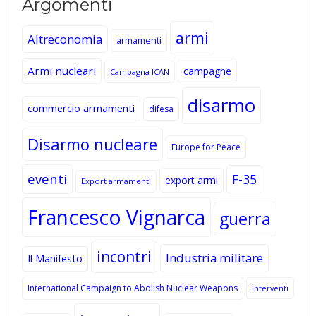
Argomenti
armi
Altreconomia
armamenti
Armi nucleari
campagne
Campagna ICAN
disarmo
commercio armamenti
difesa
Disarmo nucleare
Europe for Peace
eventi
F-35
export armi
Export armamenti
Francesco Vignarca
guerra
incontri
Industria militare
Il Manifesto
International Campaign to Abolish Nuclear Weapons
interventi