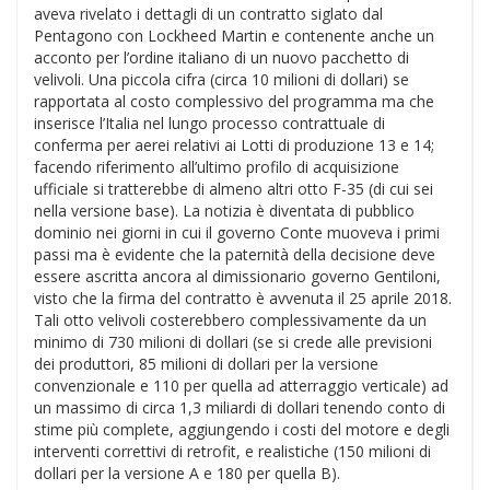
aveva rivelato i dettagli di un contratto siglato dal
Pentagono con Lockheed Martin e contenente anche un
acconto per l’ordine italiano di un nuovo pacchetto di
velivoli. Una piccola cifra (circa 10 milioni di dollari) se
rapportata al costo complessivo del programma ma che
inserisce l’Italia nel lungo processo contrattuale di
conferma per aerei relativi ai Lotti di produzione 13 e 14;
facendo riferimento all’ultimo profilo di acquisizione
ufficiale si tratterebbe di almeno altri otto F-35 (di cui sei
nella versione base). La notizia è diventata di pubblico
dominio nei giorni in cui il governo Conte muoveva i primi
passi ma è evidente che la paternità della decisione deve
essere ascritta ancora al dimissionario governo Gentiloni,
visto che la firma del contratto è avvenuta il 25 aprile 2018.
Tali otto velivoli costerebbero complessivamente da un
minimo di 730 milioni di dollari (se si crede alle previsioni
dei produttori, 85 milioni di dollari per la versione
convenzionale e 110 per quella ad atterraggio verticale) ad
un massimo di circa 1,3 miliardi di dollari tenendo conto di
stime più complete, aggiungendo i costi del motore e degli
interventi correttivi di retrofit, e realistiche (150 milioni di
dollari per la versione A e 180 per quella B).