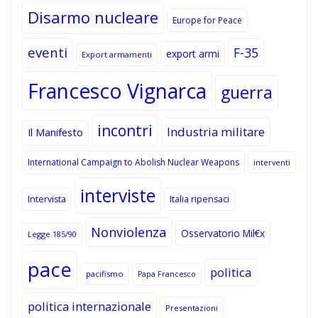
Disarmo nucleare
Europe for Peace
eventi
F-35
export armi
Export armamenti
Francesco Vignarca
guerra
incontri
Industria militare
Il Manifesto
International Campaign to Abolish Nuclear Weapons
interventi
interviste
Intervista
Italia ripensaci
Nonviolenza
Osservatorio Mil€x
Legge 185/90
pace
politica
pacifismo
Papa Francesco
politica internazionale
Presentazioni