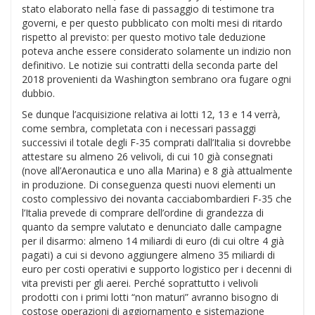
stato elaborato nella fase di passaggio di testimone tra
governi, e per questo pubblicato con molti mesi di ritardo
rispetto al previsto: per questo motivo tale deduzione
poteva anche essere considerato solamente un indizio non
definitivo. Le notizie sui contratti della seconda parte del
2018 provenienti da Washington sembrano ora fugare ogni
dubbio.
Se dunque l’acquisizione relativa ai lotti 12, 13 e 14 verrà,
come sembra, completata con i necessari passaggi
successivi il totale degli F-35 comprati dall’Italia si dovrebbe
attestare su almeno 26 velivoli, di cui 10 già consegnati
(nove all’Aeronautica e uno alla Marina) e 8 già attualmente
in produzione. Di conseguenza questi nuovi elementi un
costo complessivo dei novanta cacciabombardieri F-35 che
l’Italia prevede di comprare dell’ordine di grandezza di
quanto da sempre valutato e denunciato dalle campagne
per il disarmo: almeno 14 miliardi di euro (di cui oltre 4 già
pagati) a cui si devono aggiungere almeno 35 miliardi di
euro per costi operativi e supporto logistico per i decenni di
vita previsti per gli aerei. Perché soprattutto i velivoli
prodotti con i primi lotti “non maturi” avranno bisogno di
costose operazioni di aggiornamento e sistemazione