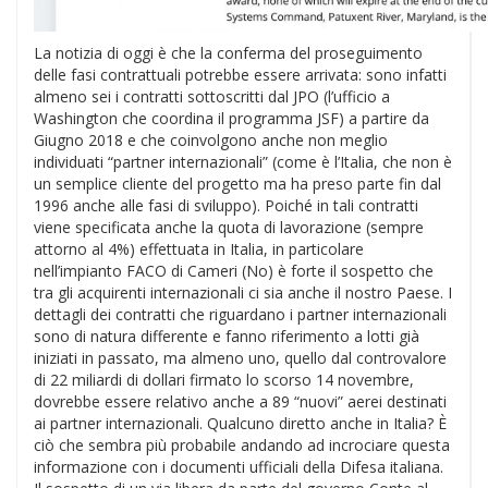
La notizia di oggi è che la conferma del proseguimento
delle fasi contrattuali potrebbe essere arrivata: sono infatti
almeno sei i contratti sottoscritti dal JPO (l’ufficio a
Washington che coordina il programma JSF) a partire da
Giugno 2018 e che coinvolgono anche non meglio
individuati “partner internazionali” (come è l’Italia, che non è
un semplice cliente del progetto ma ha preso parte fin dal
1996 anche alle fasi di sviluppo). Poiché in tali contratti
viene specificata anche la quota di lavorazione (sempre
attorno al 4%) effettuata in Italia, in particolare
nell’impianto FACO di Cameri (No) è forte il sospetto che
tra gli acquirenti internazionali ci sia anche il nostro Paese. I
dettagli dei contratti che riguardano i partner internazionali
sono di natura differente e fanno riferimento a lotti già
iniziati in passato, ma almeno uno, quello dal controvalore
di 22 miliardi di dollari firmato lo scorso 14 novembre,
dovrebbe essere relativo anche a 89 “nuovi” aerei destinati
ai partner internazionali. Qualcuno diretto anche in Italia? È
ciò che sembra più probabile andando ad incrociare questa
informazione con i documenti ufficiali della Difesa italiana.