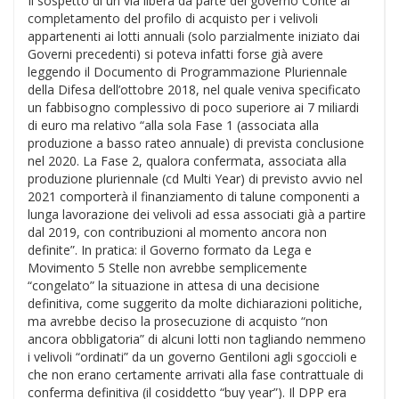
Il sospetto di un via libera da parte del governo Conte al
completamento del profilo di acquisto per i velivoli
appartenenti ai lotti annuali (solo parzialmente iniziato dai
Governi precedenti) si poteva infatti forse già avere
leggendo il Documento di Programmazione Pluriennale
della Difesa dell’ottobre 2018, nel quale veniva specificato
un fabbisogno complessivo di poco superiore ai 7 miliardi
di euro ma relativo “alla sola Fase 1 (associata alla
produzione a basso rateo annuale) di prevista conclusione
nel 2020. La Fase 2, qualora confermata, associata alla
produzione pluriennale (cd Multi Year) di previsto avvio nel
2021 comporterà il finanziamento di talune componenti a
lunga lavorazione dei velivoli ad essa associati già a partire
dal 2019, con contribuzioni al momento ancora non
definite”. In pratica: il Governo formato da Lega e
Movimento 5 Stelle non avrebbe semplicemente
“congelato” la situazione in attesa di una decisione
definitiva, come suggerito da molte dichiarazioni politiche,
ma avrebbe deciso la prosecuzione di acquisto “non
ancora obbligatoria” di alcuni lotti non tagliando nemmeno
i velivoli “ordinati” da un governo Gentiloni agli sgoccioli e
che non erano certamente arrivati alla fase contrattuale di
conferma definitiva (il cosiddetto “buy year”). Il DPP era