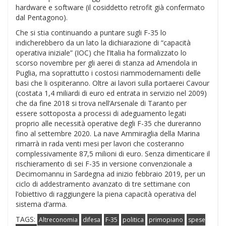
hardware e software (il cosiddetto retrofit già confermato
dal Pentagono).
Che si stia continuando a puntare sugli F-35 lo
indicherebbero da un lato la dichiarazione di “capacità
operativa iniziale” (IOC) che l’Italia ha formalizzato lo
scorso novembre per gli aerei di stanza ad Amendola in
Puglia, ma soprattutto i costosi riammodernamenti delle
basi che li ospiteranno. Oltre ai lavori sulla portaerei Cavour
(costata 1,4 miliardi di euro ed entrata in servizio nel 2009)
che da fine 2018 si trova nell’Arsenale di Taranto per
essere sottoposta a processi di adeguamento legati
proprio alle necessità operative degli F-35 che dureranno
fino al settembre 2020. La nave Ammiraglia della Marina
rimarrà in rada venti mesi per lavori che costeranno
complessivamente 87,5 milioni di euro. Senza dimenticare il
rischieramento di sei F-35 in versione convenzionale a
Decimomannu in Sardegna ad inizio febbraio 2019, per un
ciclo di addestramento avanzato di tre settimane con
l’obiettivo di raggiungere la piena capacità operativa del
sistema d’arma.
TAGS:
Altreconomia
difesa
F-35
politica
primopiano
spese