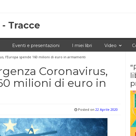
 - Tracce
Eventi e presentazioni
I miei libri
Video
C
s, l’Europa spende 160 milioni di euro in armamenti
“
rgenza Coronavirus,
l
0 milioni di euro in
p
Posted on
22 Aprile 2020