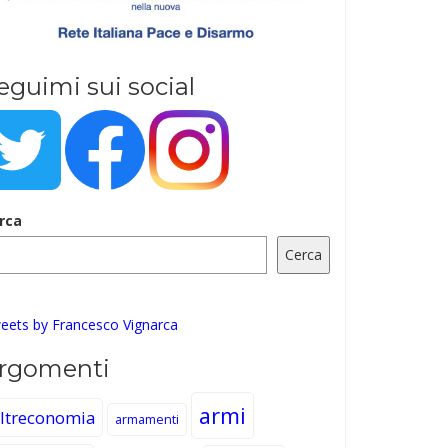
eguimi sui social
rca
Cerca
eets by Francesco Vignarca
rgomenti
armi
ltreconomia
armamenti