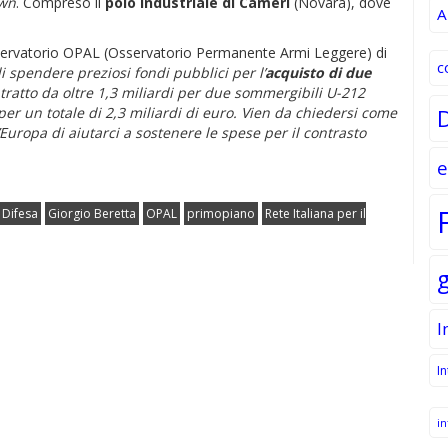
own
. Compreso il
polo industriale di Cameri
(Novara), dove
A
Osservatorio OPAL (Osservatorio Permanente Armi Leggere) di
c
i spendere preziosi fondi pubblici per l’
acquisto di due
tratto da oltre 1,3 miliardi per due sommergibili U-212
 per un totale di 2,3 miliardi di euro. Vien da chiedersi come
Europa di aiutarci a sostenere le spese per il contrasto
e
Difesa
Giorgio Beretta
OPAL
primopiano
Rete Italiana per il
I
I
in