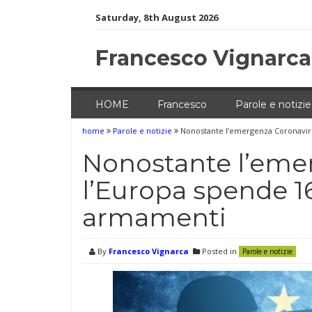
Skip
Saturday, 8th August 2026
to
content
Francesco Vignarca
HOME
Francesco
Parole e notizie
home
Parole e notizie
Nonostante l’emergenza Coronaviru
Nonostante l’eme
l’Europa spende 16
armamenti
By
Francesco Vignarca
Posted in
Parole e notizie