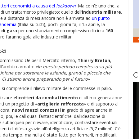
ettori economici a causa del
lockdown
. Ma ce n’è uno che, a
i un trattamento privilegiato: quello dell’
industria militare
.
pee a distanza di mesi ancora non è arrivata ad
un punto
 pandemia
(Italia su tutti), pochi giorni fa, il 15 aprile, la
 di gara
per uno stanziamento complessivo di circa
160
ro faranno gola alle industrie militari.
sa
l commissario Ue per il Mercato interno,
Thierry Breton
,
all’ambito armato:
«In questo periodo complesso su più
’Unione per sostenere le aziende, grandi o piccole che
C
–
Ci stiamo anche preparando per il futuro»
.
, si comprende il rilievo militare delle commesse in palio.
lizzare
elicotteri da combattimento
di ultima generazione
nti un progetto di «
artiglieria rafforzata
» e di supporto al
ancora,
nuovi mezzi corazzati
in grado di agire anche in
 poi, le call quasi fantascientifiche: dall’ideazione di
subacquea per rilevare, identificare, contrastare eventuali
ti di difesa grazie all’intelligenza artificiale (5,7 milioni). C’è
i da tempo, ma nulla è stato fatto per fermarli, modificarli,