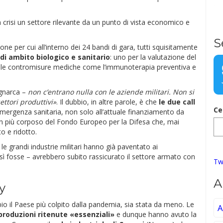
n crisi un settore rilevante da un punto di vista economico e
S
ne per cui all’interno dei 24 bandi di gara, tutti squisitamente
 di ambito biologico e sanitario
: uno per la valutazione del
o per le contromisure mediche come l’immunoterapia preventiva e
gnarca –
non c’entrano nulla con le aziende militari. Non si
ettori produttivi»
. Il dubbio, in altre parole, è che
le due call
Ce
emergenza sanitaria, non solo all’attuale finanziamento da
en più corposo del Fondo Europeo per la Difesa che, mai
o e ridotto.
, le grandi industrie militari hanno già paventato ai
osì fosse – avrebbero subito rassicurato il settore armato con
Tw
A
y
bio il Paese più colpito dalla pandemia, sia stata da meno. Le
A
produzioni ritenute «essenziali»
e dunque hanno avuto la