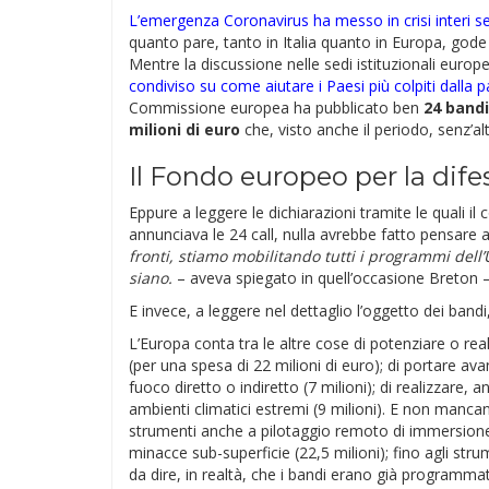
L’emergenza Coronavirus ha messo in crisi interi s
quanto pare, tanto in Italia quanto in Europa, gode d
Mentre la discussione nelle sedi istituzionali euro
condiviso su come aiutare i Paesi più colpiti dalla
Commissione europea ha pubblicato ben
24 bandi
milioni di euro
che, visto anche il periodo, senz’alt
Il Fondo europeo per la dife
Eppure a leggere le dichiarazioni tramite le quali i
annunciava le 24 call, nulla avrebbe fatto pensare 
fronti, stiamo mobilitando tutti i programmi dell
siano.
– aveva spiegato in quell’occasione Breton 
E invece, a leggere nel dettaglio l’oggetto dei bandi
L’Europa conta tra le altre cose di potenziare o rea
(per una spesa di 22 milioni di euro); di portare ava
fuoco diretto o indiretto (7 milioni); di realizzare, 
ambienti climatici estremi (9 milioni). E non mancano,
strumenti anche a pilotaggio remoto di immersione 
minacce sub-superficie (22,5 milioni); fino agli strumen
da dire, in realtà, che i bandi erano già programmat