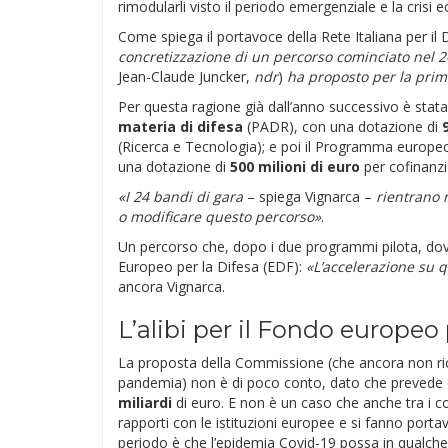
rimodularli visto il periodo emergenziale e la crisi 
Come spiega il portavoce della Rete Italiana per i
concretizzazione di un percorso cominciato nel
Jean-Claude Juncker,
ndr
)
ha proposto per la prima
Per questa ragione già dall’anno successivo è stata 
materia di difesa
(PADR), con una dotazione di
(Ricerca e Tecnologia); e poi il Programma europeo 
una dotazione di
500 milioni di euro
per cofinanzia
«I 24 bandi di gara
– spiega Vignarca –
rientrano 
o modificare questo percorso»
.
Un percorso che, dopo i due programmi pilota, dovr
Europeo per la Difesa (EDF):
«L’accelerazione su q
ancora Vignarca.
L’alibi per il Fondo europeo 
La proposta della Commissione (che ancora non ricev
pandemia) non è di poco conto, dato che prevede 
miliardi
di euro. E non è un caso che anche tra i cos
rapporti con le istituzioni europee e si fanno portav
periodo è che l’epidemia Covid-19 possa in qualche