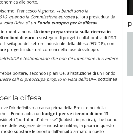
economica alle porte.
l Disarmo, Francesco Vignarca,
«i bandi sono la
 2016, quando la Commissione europea
(allora presieduta da
 volta l’idea di un
Fondo europeo per la difesa
»
.
P
introdotta prima l’
Azione preparatoria sulla ricerca in
90 milioni di euro
a sostegno di progetti collaborativi di R&T
di sviluppo del settore industriale della difesa (EDIDP), con
re progetti industriali comuni nella fase di sviluppo.
nell’EDIDP e testimoniano che non c’è intenzione di rivedere
ebbe portare, secondo i piani Ue, all’istituzione di un Fondo
ueste call ci preoccupa proprio in vista dell’EDF»
, sottolinea
per la difesa
e l’ok definitivo a causa prima della Brexit e poi della
che il Fondo abbia un
budget per settennio di ben 13
iddetti “portatori d’interesse” (lobbisti, in pratica), che hanno
oce delle esigenze delle industrie militari, la paura in questo
 modo spostare le priorità dall’ambito armato a quello