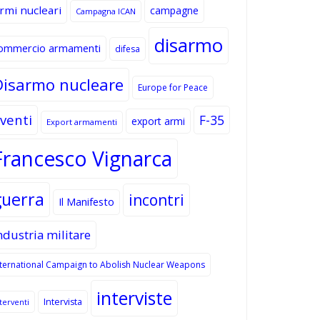
rmi nucleari
campagne
Campagna ICAN
disarmo
ommercio armamenti
difesa
Disarmo nucleare
Europe for Peace
venti
F-35
export armi
Export armamenti
Francesco Vignarca
guerra
incontri
Il Manifesto
ndustria militare
nternational Campaign to Abolish Nuclear Weapons
interviste
Intervista
terventi