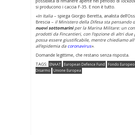
possibilità di rimanere aperte nel periodo di
lockd
si producono i caccia F-35. E non è tutto.
«In Italia
– spiega Giorgio Beretta, analista dell’
Brescia –
il Ministero della Difesa sta pensando d
nuovi sottomarini
per la Marina Militare: un con
prodotti da Fincantieri, con l’opzione di altri due
possa essere giustificabile, mentre chiediamo all’
all’epidemia da
coronavirus
»
.
Domande legittime, che restano senza risposta.
TAGS:
ENAAT
European Defence Fund
Fondo Europeo 
Disarmo
Unione Europea