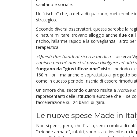
sanitario e sociale.
Un “rischio” che, a detta di qualcuno, metterebbe i
strategico.
Secondo diversi osservatori, questa sarebbe la ragio
di natura militare, trovano alloggio anche
due call
rischio, l’allarme rapido e la sorveglianza; l’altr
terapeutica.
«Questi due bandi di ricerca medica
– osserva Vi
capisce perché non ci si possa rivolgere ad altri s
fungano da “giustificazione”
visto il periodo d’
160 milioni, ma anche e soprattutto al progetto b
come in questo periodo, rischia di essere rimodulat
Un timore che, secondo quanto risulta a
Notizie.it
rappresentanti delle istituzioni europee che – se c
l’accelerazione sui 24 bandi di gara.
Le nuove spese Made in Ital
Non si pensi, però, che l’Italia, senza ombra di dub
“aziende armate”, infatti, sono state inserite tra le