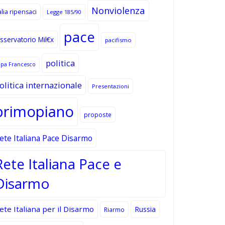
Nonviolenza
alia ripensaci
Legge 185/90
pace
sservatorio Mil€x
pacifismo
politica
apa Francesco
olitica internazionale
Presentazioni
primopiano
proposte
ete Italiana Pace Disarmo
Rete Italiana Pace e
Disarmo
ete Italiana per il Disarmo
Russia
Riarmo