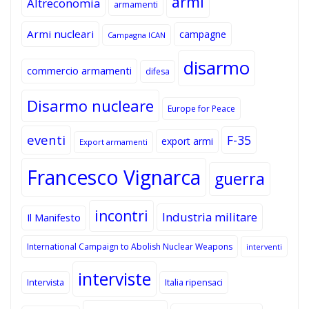
armi
Altreconomia
armamenti
Armi nucleari
campagne
Campagna ICAN
disarmo
commercio armamenti
difesa
Disarmo nucleare
Europe for Peace
eventi
F-35
export armi
Export armamenti
Francesco Vignarca
guerra
incontri
Industria militare
Il Manifesto
International Campaign to Abolish Nuclear Weapons
interventi
interviste
Intervista
Italia ripensaci