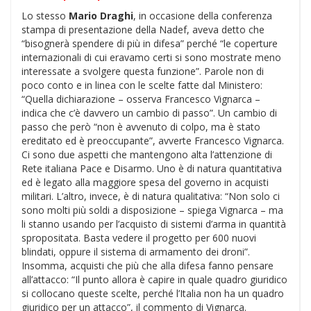
Lo stesso
Mario Draghi
, in occasione della conferenza
stampa di presentazione della Nadef, aveva detto che
“bisognerà spendere di più in difesa” perché “le coperture
internazionali di cui eravamo certi si sono mostrate meno
interessate a svolgere questa funzione”. Parole non di
poco conto e in linea con le scelte fatte dal Ministero:
“Quella dichiarazione – osserva Francesco Vignarca –
indica che c’è davvero un cambio di passo”. Un cambio di
passo che però “non è avvenuto di colpo, ma è stato
ereditato ed è preoccupante”, avverte Francesco Vignarca.
Ci sono due aspetti che mantengono alta l’attenzione di
Rete italiana Pace e Disarmo. Uno è di natura quantitativa
ed è legato alla maggiore spesa del governo in acquisti
militari. L’altro, invece, è di natura qualitativa: “Non solo ci
sono molti più soldi a disposizione – spiega Vignarca – ma
li stanno usando per l’acquisto di sistemi d’arma in quantità
spropositata. Basta vedere il progetto per 600 nuovi
blindati, oppure il sistema di armamento dei droni”.
Insomma, acquisti che più che alla difesa fanno pensare
all’attacco: “Il punto allora è capire in quale quadro giuridico
si collocano queste scelte, perché l’Italia non ha un quadro
giuridico per un attacco”, il commento di Vignarca.