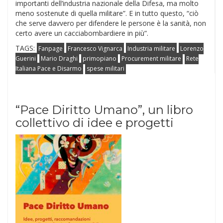
importanti dell’industria nazionale della Difesa, ma molto
meno sostenute di quella militare”. E in tutto questo, “ciò
che serve davvero per difendere le persone è la sanità, non
certo avere un cacciabombardiere in più”.
TAGS:
Fanpage
Francesco Vignarca
Industria militare
Lorenzo
Guerini
Mario Draghi
primopiano
Procurement militare
Rete
Italiana Pace e Disarmo
spese militari
“Pace Diritto Umano”, un libro
collettivo di idee e progetti