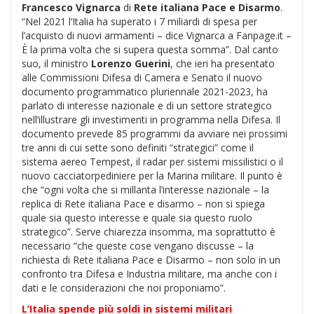
Francesco Vignarca
di
Rete italiana Pace e Disarmo
.
“Nel 2021 l’Italia ha superato i 7 miliardi di spesa per
l’acquisto di nuovi armamenti – dice Vignarca a Fanpage.it –
È la prima volta che si supera questa somma”. Dal canto
suo, il ministro
Lorenzo Guerini
, che ieri ha presentato
alle Commissioni Difesa di Camera e Senato il nuovo
documento programmatico pluriennale 2021-2023, ha
parlato di interesse nazionale e di un settore strategico
nell’illustrare gli investimenti in programma nella Difesa. Il
documento prevede 85 programmi da avviare nei prossimi
tre anni di cui sette sono definiti “strategici” come il
sistema aereo Tempest, il radar per sistemi missilistici o il
nuovo cacciatorpediniere per la Marina militare. Il punto è
che “ogni volta che si millanta l’interesse nazionale – la
replica di Rete italiana Pace e disarmo – non si spiega
quale sia questo interesse e quale sia questo ruolo
strategico”. Serve chiarezza insomma, ma soprattutto è
necessario “che queste cose vengano discusse – la
richiesta di Rete italiana Pace e Disarmo – non solo in un
confronto tra Difesa e Industria militare, ma anche con i
dati e le considerazioni che noi proponiamo”.
L’Italia spende più soldi in sistemi militari