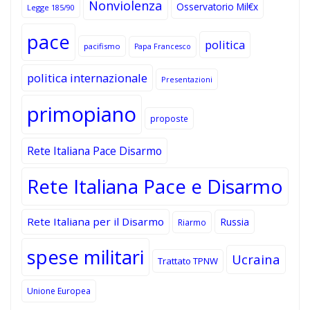
Nonviolenza
Osservatorio Mil€x
Legge 185/90
pace
politica
pacifismo
Papa Francesco
politica internazionale
Presentazioni
primopiano
proposte
Rete Italiana Pace Disarmo
Rete Italiana Pace e Disarmo
Rete Italiana per il Disarmo
Russia
Riarmo
spese militari
Ucraina
Trattato TPNW
Unione Europea