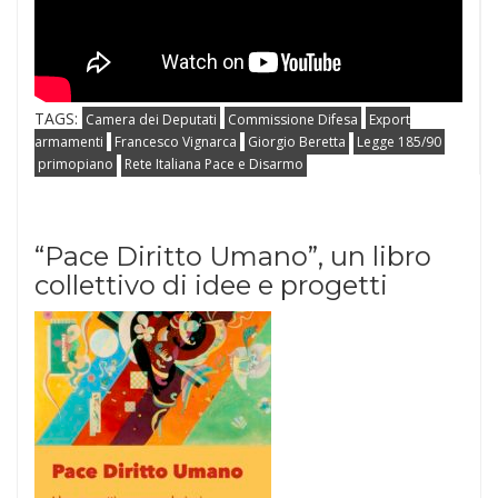
TAGS:
Camera dei Deputati
Commissione Difesa
Export
armamenti
Francesco Vignarca
Giorgio Beretta
Legge 185/90
primopiano
Rete Italiana Pace e Disarmo
“Pace Diritto Umano”, un libro
collettivo di idee e progetti