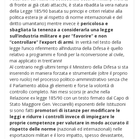
di fronte ai già citati attacchi, è stata ribadita la vera natura
della Legge 185/90 basata su principi e criteri relativi alla
politica estera (e al rispetto di norme internazionali e del
diritto umanitario) mentre invece è
pericolosa e
sbagliata la tenenza a considerarla una legge
sull’industria militare e per “favorire” e non
“controllare” l’export di armi
. In verità nel testo della
legge l’unico riferimento all’industria della Difesa è quello
relativo a programmi e fondi per la riconversione al civile,
mai applicato in trent’anni!
Al contrario negli ultimi tempi il Ministero della Difesa si sta
inserendo in maniera forzata e strumentale (oltre il proprio
vero ruolo) nel processo politico-amministrativo senza che
il Parlamento abbia gli elementi e forse la volontà di
controllo completo. Nei mesi scorsi (e anche nella
Relazione ex legge 185/90 con un testo firmato dal Capo di
Stato Maggiore Gen. Vecciarelli) esponenti delle Istituzioni
si sono fatti
promotori di istanze per modificare le
leggi e ridurre i controlli invece di impiegare le
proprie competenze per valutare in modo accurato il
rispetto delle norme
(nazionali ed internazionali) nelle
esportazioni militari e il loro impatto, spesso devastante,