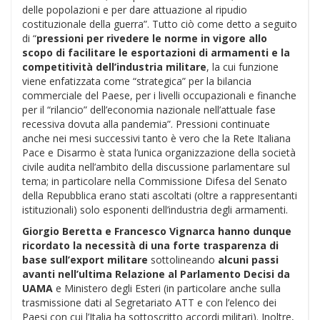
delle popolazioni e per dare attuazione al ripudio
costituzionale della guerra”. Tutto ciò come detto a seguito
di “
pressioni per rivedere le norme in vigore allo
scopo di facilitare le esportazioni di armamenti e la
competitività dell’industria militare
, la cui funzione
viene enfatizzata come “strategica” per la bilancia
commerciale del Paese, per i livelli occupazionali e finanche
per il “rilancio” dell’economia nazionale nell’attuale fase
recessiva dovuta alla pandemia”. Pressioni continuate
anche nei mesi successivi tanto è vero che la Rete Italiana
Pace e Disarmo è stata l’unica organizzazione della società
civile audita nell’ambito della discussione parlamentare sul
tema; in particolare nella Commissione Difesa del Senato
della Repubblica erano stati ascoltati (oltre a rappresentanti
istituzionali) solo esponenti dell’industria degli armamenti.
Giorgio Beretta e Francesco Vignarca hanno dunque
ricordato la necessità di una forte trasparenza di
base sull’export militare
sottolineando
alcuni passi
avanti nell’ultima Relazione al Parlamento Decisi da
UAMA
e Ministero degli Esteri (in particolare anche sulla
trasmissione dati al Segretariato ATT e con l’elenco dei
Paesi con cui l’Italia ha sottoscritto accordi militari). Inoltre,