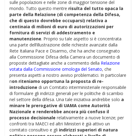
sulle popolazioni e nelle zone di maggior tensione del
mondo. Tutto questo mentre
risulta del tutto opaca la
parte della Relazione (di competenza della Difesa,
che di questo dovrebbe occuparsi) relativa a
centinaia di milioni di euro di autorizzazioni per
fornitura di servizi di addestramento e
manutenzione
. Proprio su tale aspetto si è concentrata
una parte dell’illustrazione delle richieste avanzate dalla
Rete Italiana Pace e Disarmo, che ha anche consegnato
alla Commissione Difesa della Camera un documento di
proposte dettagliate anche a commento della
Relazione
votata dalla Commissione omologa del Senato
, che
presenta aspetti a nostro avviso problematici. In particolare
n
on riteniamo opportuna la proposta di re-
introduzione
di un Comitato interministeriale responsabile
di formulare gli indirizzi generali per le politiche di scambio
nel settore della difesa. Una tale iniziativa andrebbe solo
a
minare le prerogative di UAMA come Autorità
Nazionale e renderebbe ancora più confuso il
processo decisionale
relativamente a nuove licenze; per
confronti tra MAECI ed altri Ministeri è già attivo un
comitato consultivo e gli
indirizzi superiori di natura
politica possono essere elaborati a livello di