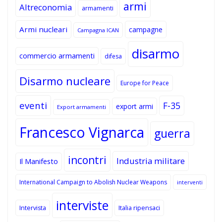
armi
Altreconomia
armamenti
Armi nucleari
campagne
Campagna ICAN
disarmo
commercio armamenti
difesa
Disarmo nucleare
Europe for Peace
eventi
F-35
export armi
Export armamenti
Francesco Vignarca
guerra
incontri
Industria militare
Il Manifesto
International Campaign to Abolish Nuclear Weapons
interventi
interviste
Intervista
Italia ripensaci