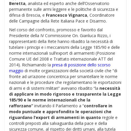
Beretta
, analista ed esperto anche dell’Osservatorio
permanente sulle armi leggere e le politiche di sicurezza e
difesa di Brescia, e
Francesco Vignarca
, Coordinatore
delle Campagne della Rete Italiana Pace e Disarmo.
Nel corso del confronto, promosso e favorito dal
Presidente della IV Commissione On. Gianluca Rizzo, i
rappresentanti della Rete hanno ribadito la necessità di
tutelare i principi e i meccanismi della Legge 185/90 e delle
norme internazionali sull’export di armamenti (Posizione
Comune UE del 2008 e Trattato internazionale ATT del
2014). Richiamando la
presa di posizione dello scorso
maggio
di molte organizzazioni della società civile che “di
fronte ad un’azione concentrica per smantellare le norme
nazionali e le procedure che regolamentano le esportazioni
di armi e di sistemi militari” avevano ribadito “la
necessità
di applicare in modo rigoroso e trasparente la Legge
185/90 e le norme internazionali che la
rafforzano”
invitando il Parlamento a “
controllare in
modo puntuale e approfondito le operazioni che
riguardano l’export di armamenti in quanto
regole e
controlli preposti alla salvaguardia della pace e della
sicurezza comune, al rispetto dei diritti umani, alla tutela