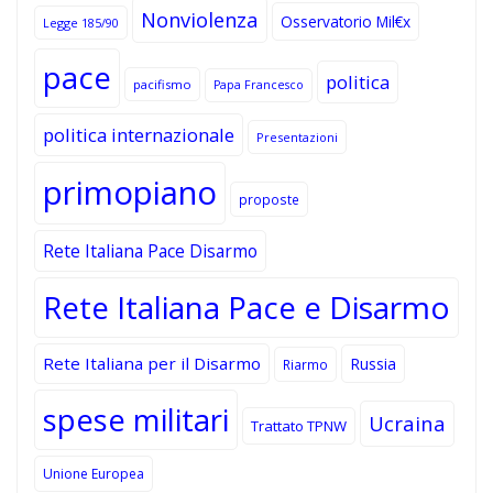
Nonviolenza
Osservatorio Mil€x
Legge 185/90
pace
politica
pacifismo
Papa Francesco
politica internazionale
Presentazioni
primopiano
proposte
Rete Italiana Pace Disarmo
Rete Italiana Pace e Disarmo
Rete Italiana per il Disarmo
Russia
Riarmo
spese militari
Ucraina
Trattato TPNW
Unione Europea