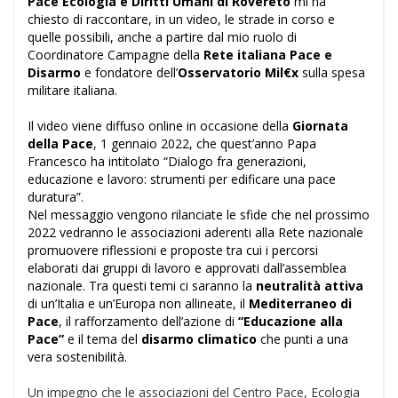
Pace Ecologia e Diritti Umani di Rovereto
mi ha
chiesto di raccontare, in un video, le strade in corso e
quelle possibili, anche a partire dal mio ruolo di
Coordinatore Campagne della
Rete italiana Pace e
Disarmo
e fondatore dell’
Osservatorio Mil€x
sulla spesa
militare italiana.
Il video viene diffuso online in occasione della
Giornata
della Pace
, 1 gennaio 2022, che quest’anno Papa
Francesco ha intitolato “Dialogo fra generazioni,
educazione e lavoro: strumenti per edificare una pace
duratura”.
Nel messaggio vengono rilanciate le sfide che nel prossimo
2022 vedranno le associazioni aderenti alla Rete nazionale
promuovere riflessioni e proposte tra cui i percorsi
elaborati dai gruppi di lavoro e approvati dall’assemblea
nazionale. Tra questi temi ci saranno la
neutralità attiva
di un’Italia e un’Europa non allineate, il
Mediterraneo di
Pace
, il rafforzamento dell’azione di
“Educazione alla
Pace”
e il tema del
disarmo climatico
che punti a una
vera sostenibilità.
Un impegno che le associazioni del Centro Pace, Ecologia