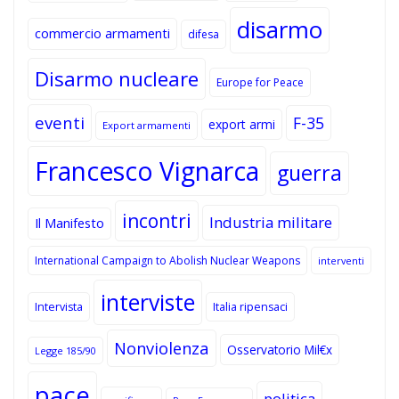
disarmo
commercio armamenti
difesa
Disarmo nucleare
Europe for Peace
eventi
F-35
export armi
Export armamenti
Francesco Vignarca
guerra
incontri
Industria militare
Il Manifesto
International Campaign to Abolish Nuclear Weapons
interventi
interviste
Intervista
Italia ripensaci
Nonviolenza
Osservatorio Mil€x
Legge 185/90
pace
politica