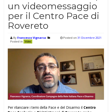
un videomessaggio
per il Centro Pace di
Rovereto
By
Francesco Vignarca
Posted on
31 Dicembre 2021
Posted in
Video
Per rilanciare i temi della Pace e del Disarmo il
Centro