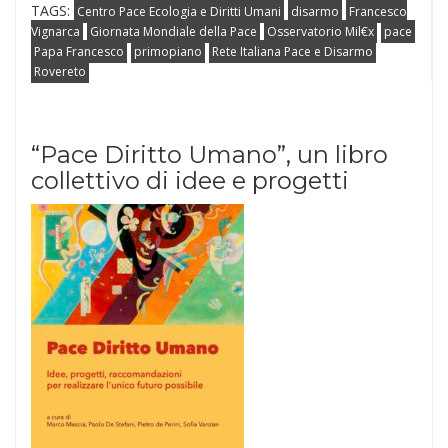
TAGS:
Centro Pace Ecologia e Diritti Umani
disarmo
Francesco
Vignarca
Giornata Mondiale della Pace
Osservatorio Mil€x
pace
Papa Francesco
primopiano
Rete Italiana Pace e Disarmo
Rovereto
“Pace Diritto Umano”, un libro
collettivo di idee e progetti